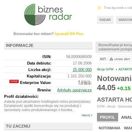
Trwa łączenie z ra
RADAR
WIADOM
Biznesradar bez reklam?
Sprawdź BR Plus
INFORMACJE
BiznesRadar.pl korzy
ustawieniami przeglą
ISIN:
NL0000686509
AST:
ustaw alert
Data debiutu:
17.08.2006
Liczba akcji:
25 000 000
Akcje GPW
•
ASTARTA
Kapitalizacja:
1 101 250 000
Notowani
Enterprise Value:
2
44.05
037
+0.15
Branża:
Artykuły spożywcze
664
625
Profil działalności:
ASTARTA HO
Astarta jest ukraińskim holdingiem rolno-przemysłowy.
Działalność spółki koncentruje się na produkcji i
GPW - Akcje - Notowania
sprzedaży cukru produkowanego z buraka...
więcej »
PROFIL
ANAL
TU ZACZNIJ
NOWE
BR LAB
NOTOWANIA
WIA