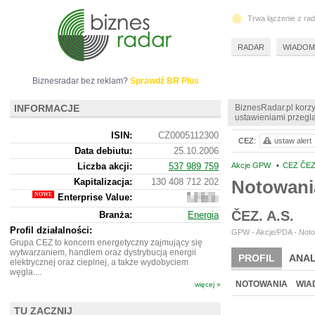
Trwa łączenie z ra
RADAR
WIADOM
Biznesradar bez reklam?
Sprawdź BR Plus
INFORMACJE
BiznesRadar.pl korzy
ustawieniami przeglą
ISIN:
CZ0005112300
CEZ:
ustaw alert
Data debiutu:
25.10.2006
Liczba akcji:
537 989 759
Akcje GPW
•
CEZ ČEZ.
Kapitalizacja:
130 408 712 202
Notowani
Enterprise Value:
181
737
ČEZ. A.S.
Branża:
Energia
489
702
Profil działalności:
GPW - Akcje/PDA - Noto
Grupa CEZ to koncern energetyczny zajmujący się
wytwarzaniem, handlem oraz dystrybucją energii
PROFIL
ANAL
elektrycznej oraz cieplnej, a także wydobyciem
węgla....
WYCENA
BR 
NOTOWANIA
WIA
więcej »
ARCHIWUM NOTO
TU ZACZNIJ