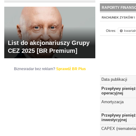
WYCENA
BR 
RAPORTY FINANS
RACHUNEK ZYSKÓW I 
Okres:
kwartal
List do akcjonariuszy Grupy
CEZ 2025 [BR Premium]
Biznesradar bez reklam?
Sprawdź BR Plus
Data publikacji
Przepływy pienięż
operacyjnej
Amortyzacja
Przepływy pienięż
inwestycyjnej
CAPEX (niematerial