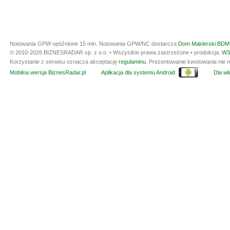
Notowania GPW opóźnione 15 min.
Notowania GPW/NC dostarcza
Dom Maklerski BDM 
© 2010-2026 BIZNESRADAR sp. z o.o. • Wszystkie prawa zastrzeżone • produkcja:
W3
Korzystanie z serwisu oznacza akceptację
regulaminu
. Prezentowanie kwotowania nie m
Mobilna wersja BiznesRadar.pl
Aplikacja dla systemu Android
Dla wła