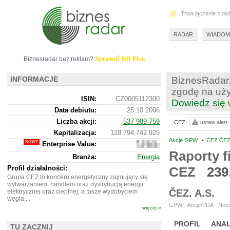
Trwa łączenie z ra
RADAR
WIADOM
Biznesradar bez reklam?
Sprawdź BR Plus
INFORMACJE
BiznesRadar.
zgodę na uży
ISIN:
CZ0005112300
Dowiedz się 
Data debiutu:
25.10.2006
Liczba akcji:
537 989 759
CEZ:
ustaw alert
Kapitalizacja:
128 794 742 925
Akcje GPW
•
CEZ ČEZ.
Enterprise Value:
180
123
Raporty f
Branża:
Energia
520
425
Profil działalności:
CEZ
239
Grupa CEZ to koncern energetyczny zajmujący się
wytwarzaniem, handlem oraz dystrybucją energii
ČEZ. A.S.
elektrycznej oraz cieplnej, a także wydobyciem
węgla....
GPW - Akcje/PDA - Noto
więcej »
PROFIL
ANAL
TU ZACZNIJ