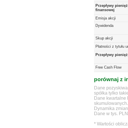
Przepływy pienięż
finansowej
Emisja akcji
Dywidenda
Skup akcji
Płatności z tytułu 
Przepływy pienię
Free Cash Flow
porównaj z i
Dane pozyskiwan
spółka tylko taki
Dane kwartalne 
skumulowanych.
Dynamika zmian d
Dane w tys. PLN
* Wartości oblic