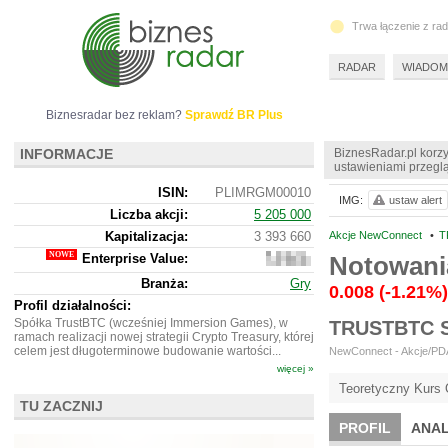
Trwa łączenie z ra
RADAR
WIADOM
Biznesradar bez reklam?
Sprawdź BR Plus
INFORMACJE
BiznesRadar.pl korzy
ustawieniami przeglą
ISIN:
PLIMRGM00010
IMG:
ustaw alert
Liczba akcji:
5 205 000
Kapitalizacja:
3 393 660
Akcje NewConnect
•
T
Enterprise Value:
Notowani
3
262
Branża:
Gry
660
0.008
(-1.21%)
Profil działalności:
Spółka TrustBTC (wcześniej Immersion Games), w
TRUSTBTC 
ramach realizacji nowej strategii Crypto Treasury, której
celem jest długoterminowe budowanie wartości...
NewConnect - Akcje/PDA 
więcej »
Teoretyczny Kurs 
TU ZACZNIJ
PROFIL
ANAL