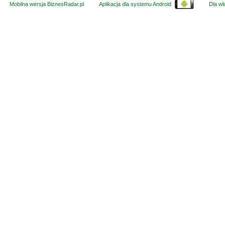
Mobilna wersja BiznesRadar.pl
Aplikacja dla systemu Android
Dla wła