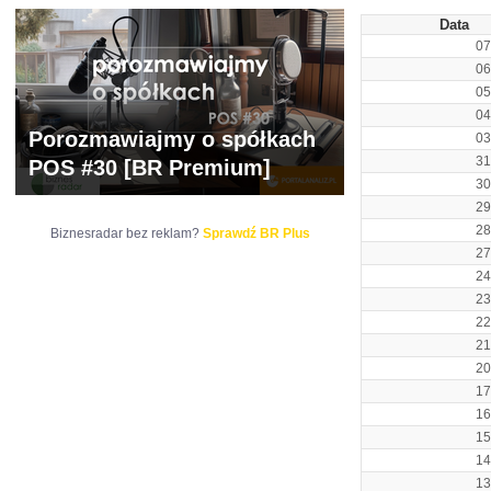
Data
07
06
05
04
Porozmawiajmy o spółkach
03
31
POS #30 [BR Premium]
30
29
28
Biznesradar bez reklam?
Sprawdź BR Plus
27
24
23
22
21
20
17
16
15
14
13