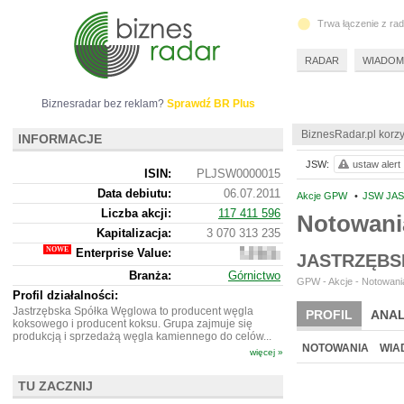
Trwa łączenie z ra
RADAR
WIADOM
Biznesradar bez reklam?
Sprawdź BR Plus
BiznesRadar.pl korzy
INFORMACJE
JSW:
ustaw alert
ISIN:
PLJSW0000015
Data debiutu:
06.07.2011
Akcje GPW
•
JSW JA
Liczba akcji:
117 411 596
Notowani
Kapitalizacja:
3 070 313 235
Enterprise Value:
5
JASTRZĘBS
303
Branża:
Górnictwo
013
GPW - Akcje - Notowania
235
Profil działalności:
Jastrzębska Spółka Węglowa to producent węgla
PROFIL
ANAL
koksowego i producent koksu. Grupa zajmuje się
produkcją i sprzedażą węgla kamiennego do celów...
NOTOWANIA
WIA
więcej »
TU ZACZNIJ