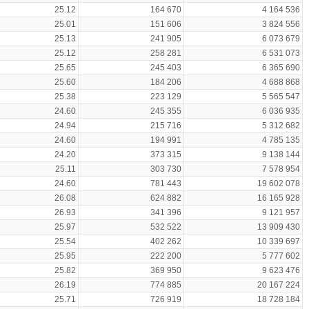
25.12
164 670
4 164 536
25.01
151 606
3 824 556
25.13
241 905
6 073 679
25.12
258 281
6 531 073
25.65
245 403
6 365 690
25.60
184 206
4 688 868
25.38
223 129
5 565 547
24.60
245 355
6 036 935
24.94
215 716
5 312 682
24.60
194 991
4 785 135
24.20
373 315
9 138 144
25.11
303 730
7 578 954
24.60
781 443
19 602 078
26.08
624 882
16 165 928
26.93
341 396
9 121 957
25.97
532 522
13 909 430
25.54
402 262
10 339 697
25.95
222 200
5 777 602
25.82
369 950
9 623 476
26.19
774 885
20 167 224
25.71
726 919
18 728 184