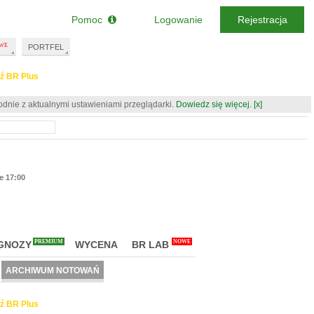
Pomoc
Logowanie
Rejestracja
PORTFEL
ź BR Plus
odnie z aktualnymi ustawieniami przeglądarki.
Dowiedz się więcej.
[x]
ie 17:00
PREMIUM
NOWE
GNOZY
WYCENA
BR LAB
ARCHIWUM NOTOWAŃ
ź BR Plus