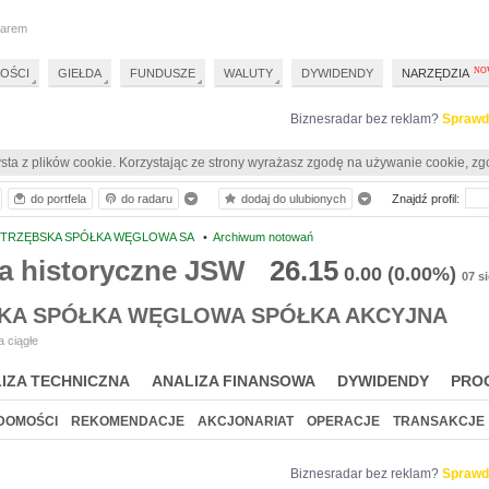
darem
OŚCI
GIEŁDA
FUNDUSZE
WALUTY
DYWIDENDY
NARZĘDZIA
Biznesradar bez reklam?
Sprawd
sta z plików cookie. Korzystając ze strony wyrażasz zgodę na używanie cookie, zg
do portfela
do radaru
dodaj do ulubionych
Znajdź profil:
STRZĘBSKA SPÓŁKA WĘGLOWA SA
•
Archiwum notowań
a historyczne JSW
26.15
0.00
(0.00%)
07 s
KA SPÓŁKA WĘGLOWA SPÓŁKA AKCYJNA
 ciągłe
IZA TECHNICZNA
ANALIZA FINANSOWA
DYWIDENDY
PRO
DOMOŚCI
REKOMENDACJE
AKCJONARIAT
OPERACJE
TRANSAKCJE
Biznesradar bez reklam?
Sprawd