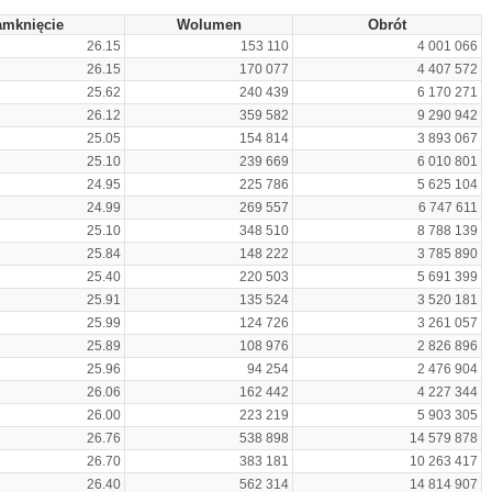
amknięcie
Wolumen
Obrót
26.15
153 110
4 001 066
26.15
170 077
4 407 572
25.62
240 439
6 170 271
26.12
359 582
9 290 942
25.05
154 814
3 893 067
25.10
239 669
6 010 801
24.95
225 786
5 625 104
24.99
269 557
6 747 611
25.10
348 510
8 788 139
25.84
148 222
3 785 890
25.40
220 503
5 691 399
25.91
135 524
3 520 181
25.99
124 726
3 261 057
25.89
108 976
2 826 896
25.96
94 254
2 476 904
26.06
162 442
4 227 344
26.00
223 219
5 903 305
26.76
538 898
14 579 878
26.70
383 181
10 263 417
26.40
562 314
14 814 907