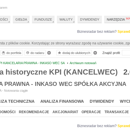
darem
OŚCI
GIEŁDA
FUNDUSZE
WALUTY
DYWIDENDY
NARZĘDZIA
Biznesradar bez reklam?
Sprawd
sta z plików cookie. Korzystając ze strony wyrażasz zgodę na używanie cookie, zg
do portfela
do radaru
dodaj do ulubionych
Znajdź profil:
PI KANCELARIA PRAWNA - INKASO WEC SA
•
Archiwum notowań
a historyczne KPI (KANCELWEC)
2
A PRAWNA - INKASO WEC SPÓŁKA AKCYJNA
 - Notowania ciągłe
IZA TECHNICZNA
ANALIZA FINANSOWA
DYWIDENDY
WYC
DOMOŚCI
REKOMENDACJE
AKCJONARIAT
OPERACJE
TRANSAKCJE
Biznesradar bez reklam?
Sprawd