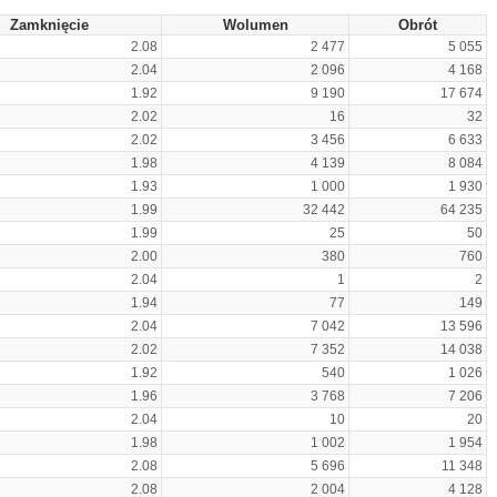
Zamknięcie
Wolumen
Obrót
2.08
2 477
5 055
2.04
2 096
4 168
1.92
9 190
17 674
2.02
16
32
2.02
3 456
6 633
1.98
4 139
8 084
1.93
1 000
1 930
1.99
32 442
64 235
1.99
25
50
2.00
380
760
2.04
1
2
1.94
77
149
2.04
7 042
13 596
2.02
7 352
14 038
1.92
540
1 026
1.96
3 768
7 206
2.04
10
20
1.98
1 002
1 954
2.08
5 696
11 348
2.08
2 004
4 128