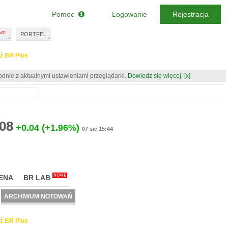
Pomoc
Logowanie
Rejestracja
PORTFEL
ź BR Plus
odnie z aktualnymi ustawieniami przeglądarki.
Dowiedz się więcej.
[x]
.08
+0.04
(+1.96%)
07 sie 15:44
NOWE
ENA
BR LAB
ARCHIWUM NOTOWAŃ
ź BR Plus