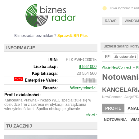
Trwa łączenie z ra
RADAR
WIADOM
Biznesradar bez reklam?
Sprawdź BR Plus
BiznesRadar.pl korzy
INFORMACJE
KPI:
ustaw alert
ISIN:
PLKPWEC00015
Liczba akcji:
9 882 000
Akcje NewConnect
•
K
Kapitalizacja:
20 554 560
Notowani
Enterprise Value:
58
837
Branża:
Wierzytelności
KANCELARI
560
Profil działalności:
NewConnect - Akcje/PDA
Kancelaria Prawna - Inkaso WEC specjalizuje się w
obsłudze firm z zakresu windykacji i zarządzania
PROFIL
ANAL
wierzytelnościami. Spółka obsługuje głównie...
więcej »
NOTOWANIA
WIA
TU ZACZNIJ