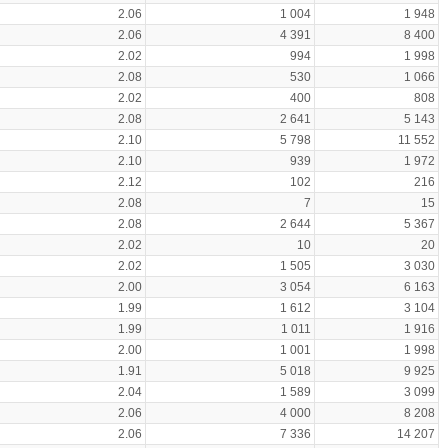
2.06
1 004
1 948
2.06
4 391
8 400
2.02
994
1 998
2.08
530
1 066
2.02
400
808
2.08
2 641
5 143
2.10
5 798
11 552
2.10
939
1 972
2.12
102
216
2.08
7
15
2.08
2 644
5 367
2.02
10
20
2.02
1 505
3 030
2.00
3 054
6 163
1.99
1 612
3 104
1.99
1 011
1 916
2.00
1 001
1 998
1.91
5 018
9 925
2.04
1 589
3 099
2.06
4 000
8 208
2.06
7 336
14 207