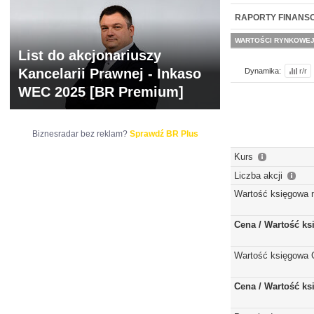
NOWE
BR LAB
RAPORTY FINANS
WARTOŚCI RYNKOWE
List do akcjonariuszy
Kancelarii Prawnej - Inkaso
Dynamika:
r/r
WEC 2025 [BR Premium]
Biznesradar bez reklam?
Sprawdź BR Plus
Kurs
Liczba akcji
Wartość księgowa 
Cena / Wartość k
Wartość księgowa 
Cena / Wartość k