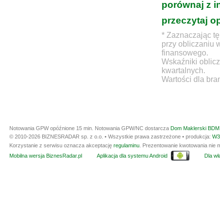
porównaj z i
przeczytaj o
* Zaznaczając tę
przy obliczaniu 
finansowego.
Wskaźniki oblicz
kwartalnych.
Wartości dla bra
Notowania GPW opóźnione 15 min.
Notowania GPW/NC dostarcza
Dom Maklerski BDM 
© 2010-2026 BIZNESRADAR sp. z o.o. • Wszystkie prawa zastrzeżone • produkcja:
W3
Korzystanie z serwisu oznacza akceptację
regulaminu
. Prezentowanie kwotowania nie m
Mobilna wersja BiznesRadar.pl
Aplikacja dla systemu Android
Dla wła