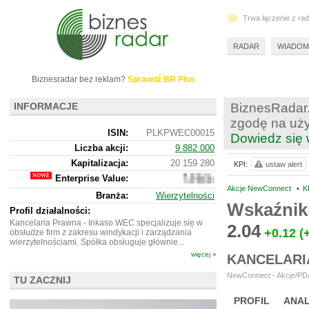
Trwa łączenie z ra
RADAR
WIADOM
Biznesradar bez reklam?
Sprawdź BR Plus
INFORMACJE
BiznesRadar.
zgodę na uży
ISIN:
PLKPWEC00015
Dowiedz się 
Liczba akcji:
9 882 000
Kapitalizacja:
20 159 280
KPI:
ustaw alert
Enterprise Value:
58
442
Akcje NewConnect
•
K
Branża:
Wierzytelności
280
Wskaźnik
Profil działalności:
Kancelaria Prawna - Inkaso WEC specjalizuje się w
2.04
+0.12
(
obsłudze firm z zakresu windykacji i zarządzania
wierzytelnościami. Spółka obsługuje głównie...
więcej »
KANCELARI
NewConnect - Akcje/PDA
TU ZACZNIJ
PROFIL
ANAL