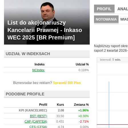
PROFIL
ANAL
NOWE
BR LAB
NOTOWANIA
WIA
List do akcjonariuszy
ARCHIWUM NOTO
Kancelarii Prawnej - Inkaso
WEC 2025 [BR Premium]
Najbliższy raport okr
raport 2 kwartał
2026-
UDZIAŁ W INDEKSACH
interwał:
1 min.
Indeks
Udział %
NCIndex
0.118%
Biznesradar bez reklam?
Sprawdź BR Plus
PODOBNE PROFILE
Profil
Kurs
Zmiana %
KPI (KANCELWEC)
2.08
+1.96%
BST (BEST)
33.50
+0.30%
CAP (CAPITEA)
0.431
-2.71%
CFS (CFSA)
4.74
0.00%