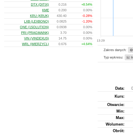
DTX (DITIX)
0.216
+8.54%
KME
0.200
0.00%
KRU (KRUK)
430.40
-0.28%
LXB (LEXBONO)
0.0825
-1.20%
ONE (1SOLUTION)
0.0938
0.00%
PRI (PRAGMAINK)
3.70
0.00%
VIN (VINDEXUS)
14.75
0.00%
13:29
WRL (WIERZYCL)
0.676
+4.64%
Zakres danych:
Typ wykresu:
l
Data:
0
Kurs
:
Otwarcie:
Min:
Max:
Wolumen:
Obrót: