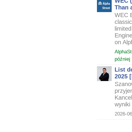
WEC (
Than a
WEC En
classic
limite
Engine
on Alp
AlphaSt
później
List 
2025 
Szanow
przyje
Kancel
wynik
2026-06