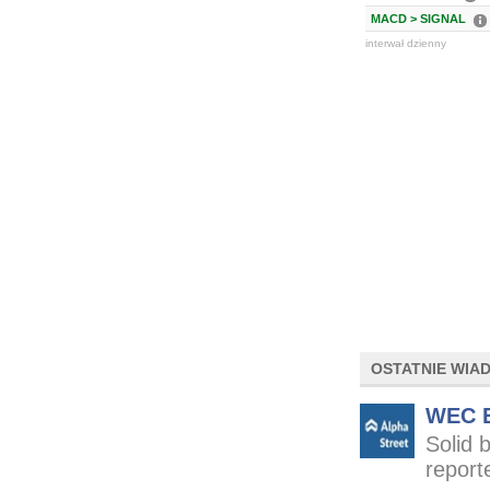
MACD > SIGNAL
interwał dzienny
OSTATNIE WIA
WEC E
Solid 
report