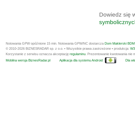
Dowiedz się 
symbolicznyc
Notowania GPW opóźnione 15 min.
Notowania GPW/NC dostarcza
Dom Maklerski BDM 
© 2010-2026 BIZNESRADAR sp. z o.o. • Wszystkie prawa zastrzeżone • produkcja:
W3
Korzystanie z serwisu oznacza akceptację
regulaminu
. Prezentowanie kwotowania nie m
Mobilna wersja BiznesRadar.pl
Aplikacja dla systemu Android
Dla wła