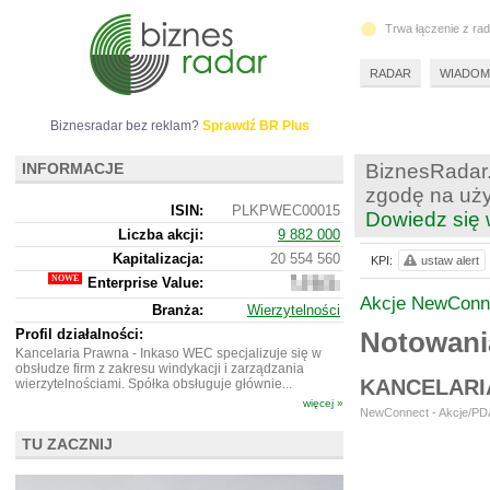
Trwa łączenie z ra
RADAR
WIADOM
Biznesradar bez reklam?
Sprawdź BR Plus
INFORMACJE
BiznesRadar.
zgodę na uży
ISIN:
PLKPWEC00015
Dowiedz się 
Liczba akcji:
9 882 000
Kapitalizacja:
20 554 560
KPI:
ustaw alert
Enterprise Value:
58
837
Akcje NewConn
Branża:
Wierzytelności
560
Profil działalności:
Notowan
Kancelaria Prawna - Inkaso WEC specjalizuje się w
obsłudze firm z zakresu windykacji i zarządzania
KANCELARI
wierzytelnościami. Spółka obsługuje głównie...
więcej »
NewConnect - Akcje/PDA
TU ZACZNIJ