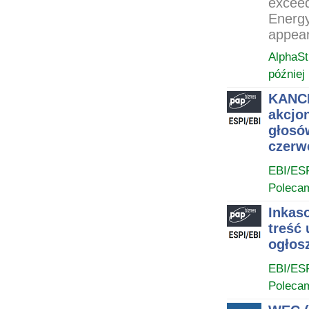
exceed
Energy
appear
AlphaSt
później
KANCE
akcjo
głosó
czerw
EBI/ES
Poleca
Inkas
treść
ogłos
EBI/ES
Poleca