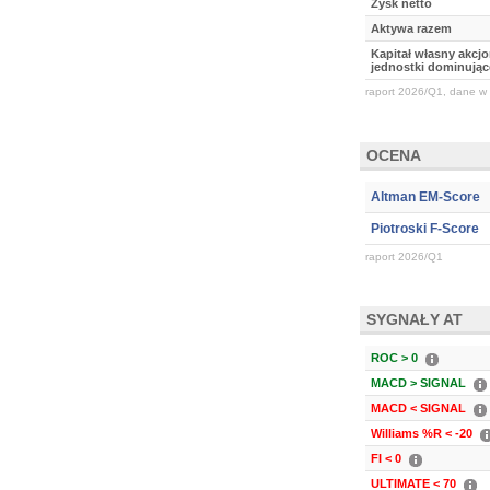
Zysk netto
Aktywa razem
Kapitał własny akcj
jednostki dominując
raport 2026/Q1, dane w 
OCENA
Altman EM-Score
Piotroski F-Score
raport 2026/Q1
SYGNAŁY AT
ROC > 0
MACD > SIGNAL
MACD < SIGNAL
Williams %R < -20
FI < 0
ULTIMATE < 70