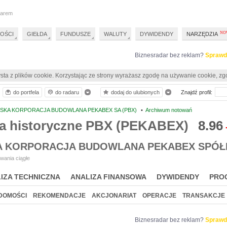
darem
OŚCI
GIEŁDA
FUNDUSZE
WALUTY
DYWIDENDY
NARZĘDZIA
Biznesradar bez reklam?
Sprawd
sta z plików cookie. Korzystając ze strony wyrażasz zgodę na używanie cookie, zg
do portfela
do radaru
dodaj do ulubionych
Znajdź profil:
SKA KORPORACJA BUDOWLANA PEKABEX SA (PBX)
•
Archiwum notowań
a historyczne PBX (PEKABEX)
8.96
 KORPORACJA BUDOWLANA PEKABEX SPÓŁ
wania ciągłe
IZA TECHNICZNA
ANALIZA FINANSOWA
DYWIDENDY
PRO
DOMOŚCI
REKOMENDACJE
AKCJONARIAT
OPERACJE
TRANSAKCJE
Biznesradar bez reklam?
Sprawd