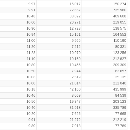
9.97
15 017
150 274
9.91
72 657
735 980
10.48
38 692
409 608
10.60
20 271
219 055
10.90
12 728
138 575
10.94
15 161
164 552
11.00
9 965
110 190
11.20
7 212
80 321
11.28
10 970
123 256
11.10
19 159
212 827
10.80
19 456
209 309
10.50
7 944
82 657
10.06
2 519
25 135
10.00
21 014
212 040
10.18
42 160
435 999
10.46
8 069
84 539
10.50
19 347
203 123
10.40
31 918
335 789
10.20
7 626
77 665
9.91
21 272
212 219
9.80
7 918
77 789