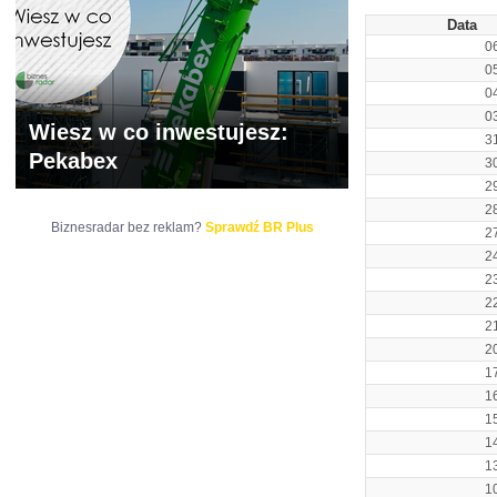
Data
0
0
0
0
Wiesz w co inwestujesz:
3
Pekabex
3
2
2
Biznesradar bez reklam?
Sprawdź BR Plus
2
2
2
2
2
2
1
1
1
1
1
1