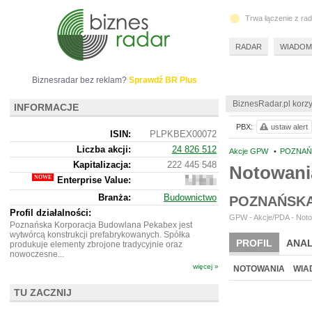
Trwa łączenie z ra
RADAR
WIADOM
Biznesradar bez reklam?
Sprawdź BR Plus
BiznesRadar.pl korzy
INFORMACJE
PBX:
ustaw alert
ISIN:
PLPKBEX00072
Liczba akcji:
24 826 512
Akcje GPW
•
POZNAŃ
Kapitalizacja:
222 445 548
Notowani
Enterprise Value:
622
007
Branża:
Budownictwo
POZNAŃSKA
548
Profil działalności:
GPW - Akcje/PDA - Noto
Poznańska Korporacja Budowlana Pekabex jest
wytwórcą konstrukcji prefabrykowanych. Spółka
PROFIL
ANAL
produkuje elementy zbrojone tradycyjnie oraz
nowoczesne...
więcej »
NOTOWANIA
WIA
TU ZACZNIJ