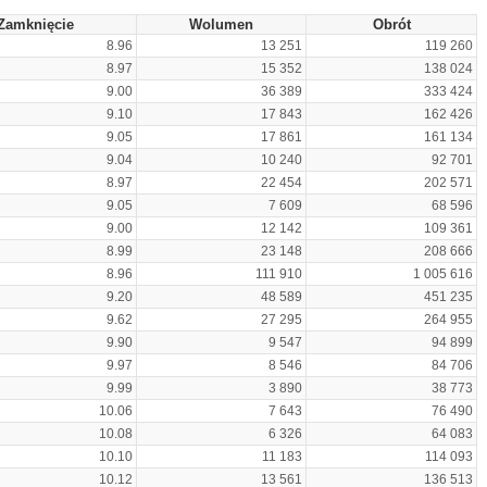
Zamknięcie
Wolumen
Obrót
8.96
13 251
119 260
8.97
15 352
138 024
9.00
36 389
333 424
9.10
17 843
162 426
9.05
17 861
161 134
9.04
10 240
92 701
8.97
22 454
202 571
9.05
7 609
68 596
9.00
12 142
109 361
8.99
23 148
208 666
8.96
111 910
1 005 616
9.20
48 589
451 235
9.62
27 295
264 955
9.90
9 547
94 899
9.97
8 546
84 706
9.99
3 890
38 773
10.06
7 643
76 490
10.08
6 326
64 083
10.10
11 183
114 093
10.12
13 561
136 513