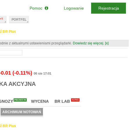
Pomoc
Logowanie
Rejestracja
PORTFEL
ź BR Plus
odnie z aktualnymi ustawieniami przeglądarki.
Dowiedz się więcej.
[x]
-0.01
(-0.11%)
06 sie 17:01
KA AKCYJNA
PREMIUM
NOWE
GNOZY
WYCENA
BR LAB
ARCHIWUM NOTOWAŃ
ź BR Plus