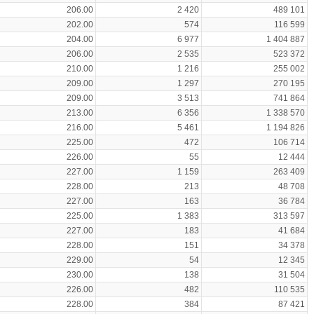
206.00
2 420
489 101
202.00
574
116 599
204.00
6 977
1 404 887
206.00
2 535
523 372
210.00
1 216
255 002
209.00
1 297
270 195
209.00
3 513
741 864
213.00
6 356
1 338 570
216.00
5 461
1 194 826
225.00
472
106 714
226.00
55
12 444
227.00
1 159
263 409
228.00
213
48 708
227.00
163
36 784
225.00
1 383
313 597
227.00
183
41 684
228.00
151
34 378
229.00
54
12 345
230.00
138
31 504
226.00
482
110 535
228.00
384
87 421