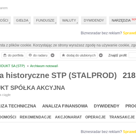
darem
OŚCI
GIEŁDA
FUNDUSZE
WALUTY
DYWIDENDY
NARZĘDZIA
Biznesradar bez reklam?
Sprawd
sta z plików cookie. Korzystając ze strony wyrażasz zgodę na używanie cookie, zg
do portfela
do radaru
dodaj do ulubionych
Znajdź profil:
DUKT SA (STP)
•
Archiwum notowań
a historyczne STP (STALPROD)
218
KT SPÓŁKA AKCYJNA
 ciągłe
IZA TECHNICZNA
ANALIZA FINANSOWA
DYWIDENDY
PRO
DOMOŚCI
REKOMENDACJE
AKCJONARIAT
OPERACJE
TRANSAKCJE
Biznesradar bez reklam?
Sprawd