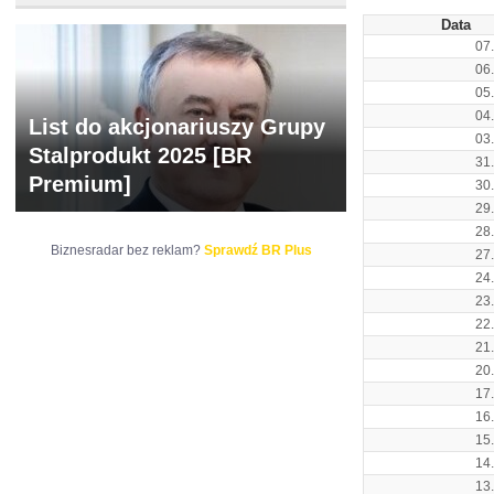
Data
07
06
05
04
List do akcjonariuszy Grupy
03
Stalprodukt 2025 [BR
31
Premium]
30
29
28
Biznesradar bez reklam?
Sprawdź BR Plus
27
24
23
22
21
20
17
16
15
14
13