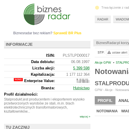
Trwa łączenie z ra
RADAR
WIADOM
Biznesradar bez reklam?
Sprawdź BR Plus
BiznesRadar.pl korzy
INFORMACJE
STP:
ustaw alert
ISIN:
PLSTLPD00017
Data debiutu:
06.08.1997
Akcje GPW
•
STALPRO
Liczba akcji:
5 399 598
Notowani
Kapitalizacja:
1 177 112 364
Enterprise Value:
582
STALPRODU
437
Branża:
Hutnictwo
364
GPW - Akcje - Notowania
Profil działalności:
Stalprodukt jest producentem i eksporterem wysoko
PROFIL
ANAL
przetworzonych wyrobów ze stali, m.in. blach
elektrotechnicznych transformatorowych,
NOTOWANIA
WIA
kształtowników...
więcej »
TU ZACZNIJ