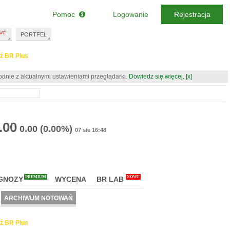
Pomoc
Logowanie
Rejestracja
PORTFEL
ź BR Plus
odnie z aktualnymi ustawieniami przeglądarki.
Dowiedz się więcej.
[x]
.00
0.00
(0.00%)
07 sie 16:48
PREMIUM
NOWE
GNOZY
WYCENA
BR LAB
ARCHIWUM NOTOWAŃ
ź BR Plus