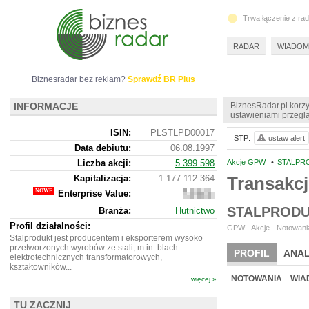
Trwa łączenie z ra
RADAR
WIADOM
Biznesradar bez reklam?
Sprawdź BR Plus
INFORMACJE
BiznesRadar.pl korzy
ustawieniami przeglą
ISIN:
PLSTLPD00017
STP:
ustaw alert
Data debiutu:
06.08.1997
Liczba akcji:
5 399 598
Akcje GPW
•
STALPRO
Kapitalizacja:
1 177 112 364
Transakc
Enterprise Value:
582
437
STALPRODU
Branża:
Hutnictwo
364
Profil działalności:
GPW - Akcje - Notowania
Stalprodukt jest producentem i eksporterem wysoko
przetworzonych wyrobów ze stali, m.in. blach
PROFIL
ANAL
elektrotechnicznych transformatorowych,
kształtowników...
WYCENA
BR 
NOTOWANIA
WIA
więcej »
ARCHIWUM NOTO
TU ZACZNIJ