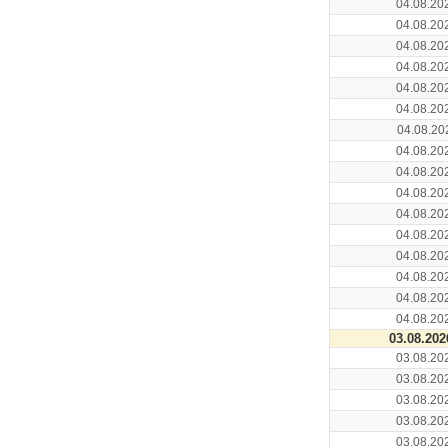
04.08.20
04.08.20
04.08.20
04.08.20
04.08.20
04.08.20
04.08.20
04.08.20
04.08.20
04.08.20
04.08.20
04.08.20
04.08.20
04.08.20
04.08.20
04.08.20
03.08.202
03.08.20
03.08.20
03.08.20
03.08.20
03.08.20