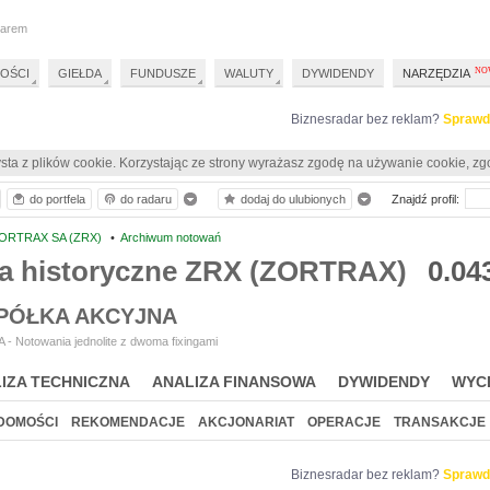
darem
OŚCI
GIEŁDA
FUNDUSZE
WALUTY
DYWIDENDY
NARZĘDZIA
Biznesradar bez reklam?
Sprawd
sta z plików cookie. Korzystając ze strony wyrażasz zgodę na używanie cookie, zg
do portfela
do radaru
dodaj do ulubionych
Znajdź profil:
ORTRAX SA (ZRX)
•
Archiwum notowań
a historyczne ZRX (ZORTRAX)
0.04
PÓŁKA AKCYJNA
- Notowania jednolite z dwoma fixingami
IZA TECHNICZNA
ANALIZA FINANSOWA
DYWIDENDY
WYC
DOMOŚCI
REKOMENDACJE
AKCJONARIAT
OPERACJE
TRANSAKCJE
Biznesradar bez reklam?
Sprawd