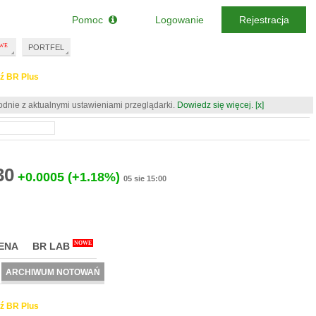
Pomoc
Logowanie
Rejestracja
PORTFEL
ź BR Plus
odnie z aktualnymi ustawieniami przeglądarki.
Dowiedz się więcej.
[x]
30
+0.0005
(+1.18%)
05 sie 15:00
NOWE
ENA
BR LAB
ARCHIWUM NOTOWAŃ
ź BR Plus