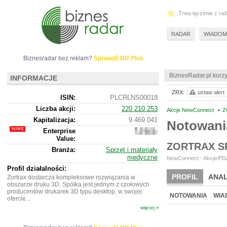
Trwa łączenie z ra
RADAR
WIADOM
Biznesradar bez reklam?
Sprawdź BR Plus
BiznesRadar.pl korzy
INFORMACJE
ZRX:
ustaw alert
ISIN:
PLCRLNS00018
Liczba akcji:
220 210 253
Akcje NewConnect
•
Z
Kapitalizacja:
9 469 041
Notowani
Enterprise
9
Value:
578
ZORTRAX S
041
Branża:
Sprzęt i materiały
medyczne
NewConnect - Akcje/PDA 
Profil działalności:
PROFIL
ANAL
Zortrax dostarcza kompleksowe rozwiązania w
obszarze druku 3D. Spółka jest jednym z czołowych
producentów drukarek 3D typu desktop, w swojej
NOTOWANIA
WIA
ofercie...
więcej »