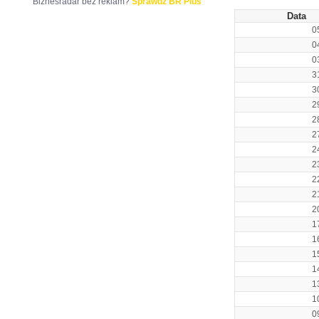
Biznesradar bez reklam?
Sprawdź BR Plus
Data
0
0
0
3
3
2
2
2
2
2
2
2
2
1
1
1
1
1
1
0