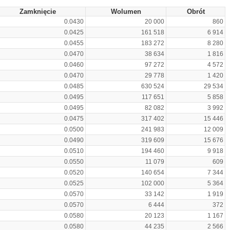
Zamknięcie
Wolumen
Obrót
0.0430
20 000
860
0.0425
161 518
6 914
0.0455
183 272
8 280
0.0470
38 634
1 816
0.0460
97 272
4 572
0.0470
29 778
1 420
0.0485
630 524
29 534
0.0495
117 651
5 858
0.0495
82 082
3 992
0.0475
317 402
15 446
0.0500
241 983
12 009
0.0490
319 609
15 676
0.0510
194 460
9 918
0.0550
11 079
609
0.0520
140 654
7 344
0.0525
102 000
5 364
0.0570
33 142
1 919
0.0570
6 444
372
0.0580
20 123
1 167
0.0580
44 235
2 566