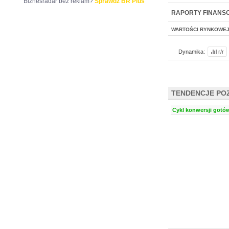
Biznesradar bez reklam?
Sprawdź BR Plus
NOWE
BR LAB
RAPORTY FINANS
WARTOŚCI RYNKOWE
Dynamika:
r/r
TENDENCJE PO
Cykl konwersji gotów