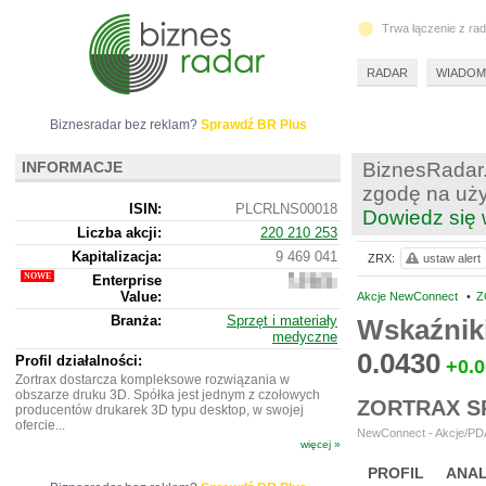
Trwa łączenie z ra
RADAR
WIADOM
Biznesradar bez reklam?
Sprawdź BR Plus
INFORMACJE
BiznesRadar.
zgodę na uży
ISIN:
PLCRLNS00018
Dowiedz się 
Liczba akcji:
220 210 253
Kapitalizacja:
9 469 041
ZRX:
ustaw alert
Enterprise
9
Value:
578
Akcje NewConnect
•
Z
041
Branża:
Sprzęt i materiały
Wskaźnik
medyczne
0.0430
Profil działalności:
+0.
Zortrax dostarcza kompleksowe rozwiązania w
obszarze druku 3D. Spółka jest jednym z czołowych
ZORTRAX S
producentów drukarek 3D typu desktop, w swojej
ofercie...
NewConnect - Akcje/PDA 
więcej »
PROFIL
ANAL