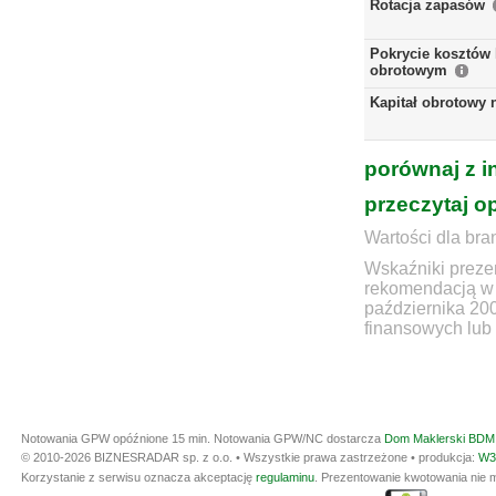
Rotacja zapasów
Pokrycie kosztów 
obrotowym
Kapitał obrotowy 
porównaj z i
przeczytaj o
Wartości dla bra
Wskaźniki prezen
rekomendacją w 
października 20
finansowych lub 
Notowania GPW opóźnione 15 min.
Notowania GPW/NC dostarcza
Dom Maklerski BDM 
© 2010-2026 BIZNESRADAR sp. z o.o. • Wszystkie prawa zastrzeżone • produkcja:
W3
Korzystanie z serwisu oznacza akceptację
regulaminu
. Prezentowanie kwotowania nie m