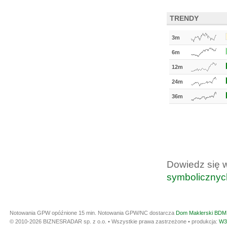
TRENDY
3m
6m
12m
24m
36m
Dowiedz się 
symbolicznyc
Notowania GPW opóźnione 15 min.
Notowania GPW/NC dostarcza
Dom Maklerski BDM 
© 2010-2026 BIZNESRADAR sp. z o.o. • Wszystkie prawa zastrzeżone • produkcja:
W3