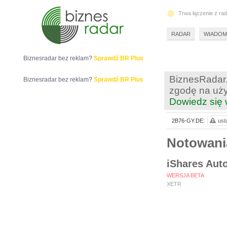
Trwa łączenie z ra
RADAR
WIADOM
Biznesradar bez reklam?
Sprawdź BR Plus
BiznesRadar.
Biznesradar bez reklam?
Sprawdź BR Plus
zgodę na uży
Dowiedz się 
2B76-GY.DE:
ust
Notowani
iShares Aut
WERSJA BETA
XETR