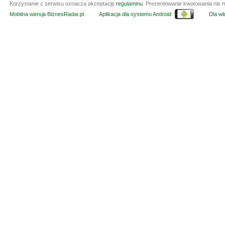
Korzystanie z serwisu oznacza akceptację
regulaminu
. Prezentowanie kwotowania nie m
Mobilna wersja BiznesRadar.pl
Aplikacja dla systemu Android
Dla wła