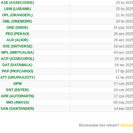
ASE (ASSECOSEE)
25 lis 202
LBW (LUBAWA)
25 lis 202
OPL (ORANGEPL)
21 lis 202
OML (ONEMORE)
10 lis 202
OND (ONDE)
24 paź 202
PEO (PEKAO)
26 wrz 202
ALR (ALIOR)
26 wrz 202
SVE (SNTVERSE)
19 wrz 202
WPL (WIRTUALNA)
03 wrz 202
ACP (ASSECOPOL)
25 sie 202
DAT (DATAWALK)
18 sie 202
PKP (PKPCARGO)
17 lip 202
ATT (GRUPAAZOTY)
11 lip 202
GPW
27 cze 202
ENT (ENTER)
24 cze 202
APR (AUTOPARTN)
17 cze 202
4MS (4MASS)
06 maj 202
SAN (SANTANDER)
14 kwi 202
Biznesradar bez reklam?
Sprawd