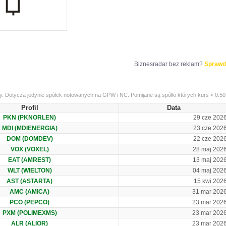
Biznesradar bez reklam?
Sprawd
y. Dotyczą jedynie spółek notowanych na GPW i NC. Pomijane są spółki których kurs < 0.50,
Profil
Data
PKN (PKNORLEN)
29 cze 202
MDI (MDIENERGIA)
23 cze 202
DOM (DOMDEV)
22 cze 202
VOX (VOXEL)
28 maj 202
EAT (AMREST)
13 maj 202
WLT (WIELTON)
04 maj 202
AST (ASTARTA)
15 kwi 202
AMC (AMICA)
31 mar 202
PCO (PEPCO)
23 mar 202
PXM (POLIMEXMS)
23 mar 202
ALR (ALIOR)
23 mar 202