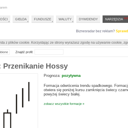
darem
OŚCI
GIEŁDA
FUNDUSZE
WALUTY
DYWIDENDY
NARZĘDZIA
Biznesradar bez reklam?
Sprawd
sta z plików cookie. Korzystając ze strony wyrażasz zgodę na używanie cookie, zg
ubione
Znajdź profil:
 Przenikanie Hossy
Prognoza:
pozytywna
Formacja odwrócenia trendu spadkowego. Formację
otwiera się poniżej kursu zamknięcia świecy czarne
powyżej świecy białej.
zobacz wszystkie formacje »