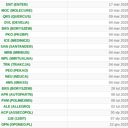
ENT (ENTER)
17 mar 202
MOC (MOLECURE)
10 mar 202
QRS (QUERCUS)
09 mar 202
DVL (DEVELIA)
04 mar 202
BRS (BORYSZEW)
04 mar 202
PKO (PKOBP)
04 mar 202
ICE (MEDINICE)
04 mar 202
SAN (SANTANDER)
04 mar 202
MRB (MIRBUD)
04 mar 202
WPL (WIRTUALNA)
04 mar 202
TRK (TRAKCJA)
04 mar 202
PEO (PEKAO)
04 mar 202
NEU (NEUCA)
04 mar 202
4MS (4MASS)
04 mar 202
BRS (BORYSZEW)
26 lut 202
APR (AUTOPARTN)
06 lut 202
PXM (POLIMEXMS)
06 lut 202
ALE (ALLEGRO)
02 lut 202
ACP (ASSECOPOL)
30 sty 202
11B (11BIT)
07 sty 202
OPN (OPONEO.PL)
22 gru 202