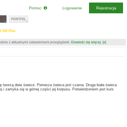
Pomoc
Logowanie
Rejestracja
PORTFEL
ź BR Plus
odnie z aktualnymi ustawieniami przeglądarki.
Dowiedz się więcej.
[x]
 tworzą dwie świece. Pierwsza świeca jest czarna. Druga biała świeca
j i zamyka się w górnej części jej korpusu. Potwierdzeniem jest kurs