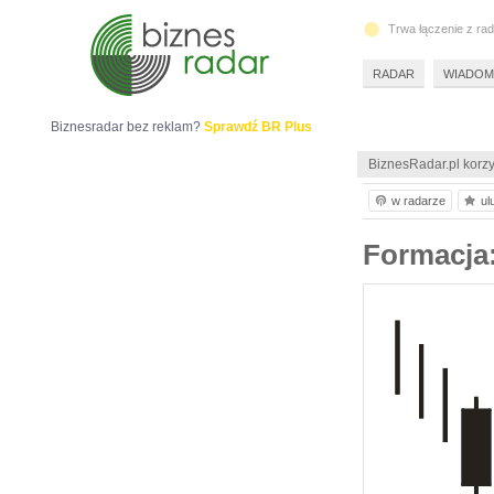
Trwa łączenie z ra
RADAR
WIADOM
Biznesradar bez reklam?
Sprawdź BR Plus
BiznesRadar.pl korzy
w radarze
ul
Formacja: