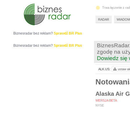
Trwa łączenie z ra
RADAR
WIADOM
Biznesradar bez reklam?
Sprawdź BR Plus
BiznesRadar.
Biznesradar bez reklam?
Sprawdź BR Plus
zgodę na uży
Dowiedz się 
ALK.US:
ustaw al
Notowan
Alaska Air G
WERSJA BETA
NYSE