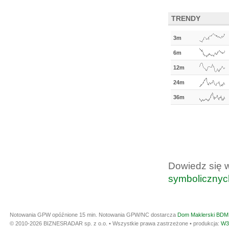
TRENDY
3m
6m
12m
24m
36m
Dowiedz się 
symbolicznyc
Notowania GPW opóźnione 15 min.
Notowania GPW/NC dostarcza
Dom Maklerski BDM 
© 2010-2026 BIZNESRADAR sp. z o.o. • Wszystkie prawa zastrzeżone • produkcja:
W3