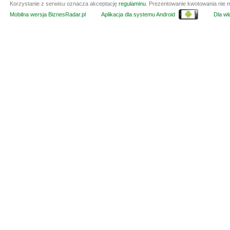
Korzystanie z serwisu oznacza akceptację
regulaminu
. Prezentowanie kwotowania nie m
Mobilna wersja BiznesRadar.pl
Aplikacja dla systemu Android
Dla wła