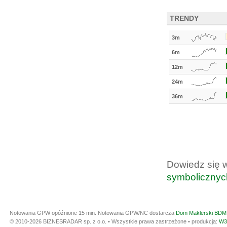
TRENDY
3m
6m
12m
24m
36m
Dowiedz się 
symbolicznyc
Notowania GPW opóźnione 15 min.
Notowania GPW/NC dostarcza
Dom Maklerski BDM 
© 2010-2026 BIZNESRADAR sp. z o.o. • Wszystkie prawa zastrzeżone • produkcja:
W3