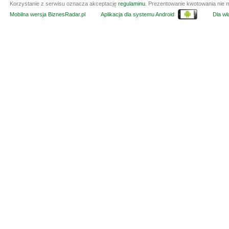
Korzystanie z serwisu oznacza akceptację
regulaminu
. Prezentowanie kwotowania nie m
Mobilna wersja BiznesRadar.pl
Aplikacja dla systemu Android
Dla wła