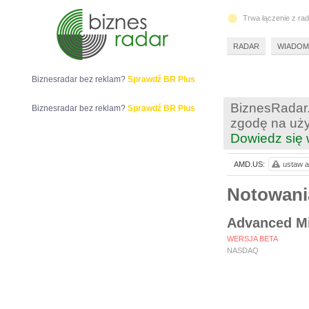
Trwa łączenie z ra
RADAR
WIADOM
Biznesradar bez reklam?
Sprawdź BR Plus
BiznesRadar.
Biznesradar bez reklam?
Sprawdź BR Plus
zgodę na uży
Dowiedz się 
AMD.US:
ustaw a
Notowan
Advanced Mi
WERSJA BETA
NASDAQ