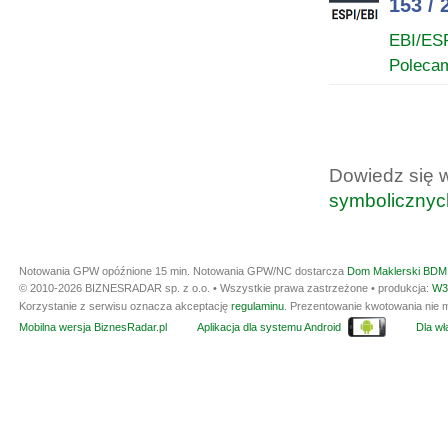
153 / 
EBI/ES
Poleca
Dowiedz się 
symbolicznyc
Notowania GPW opóźnione 15 min.
Notowania GPW/NC dostarcza
Dom Maklerski BDM 
© 2010-2026 BIZNESRADAR sp. z o.o. • Wszystkie prawa zastrzeżone • produkcja:
W3
Korzystanie z serwisu oznacza akceptację
regulaminu
. Prezentowanie kwotowania nie m
Mobilna wersja BiznesRadar.pl
Aplikacja dla systemu Android
Dla wła