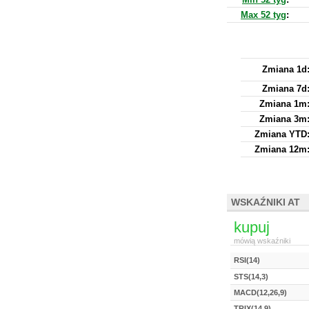
Max 52 tyg
:
Zmiana 1d
Zmiana 7d
Zmiana 1m
Zmiana 3m
Zmiana YTD
Zmiana 12m
WSKAŹNIKI AT
kupuj
mówią wskaźniki
RSI(14)
STS(14,3)
MACD(12,26,9)
TRIX(14,9)