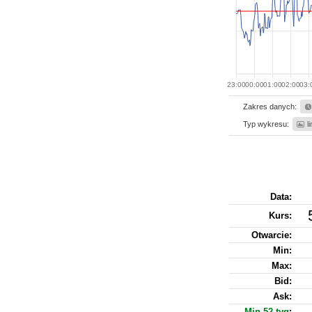
23:00
00:00
01:00
02:00
03:
Zakres danych:
Typ wykresu:
l
Data:
Kurs
:
Otwarcie:
Min:
Max:
Bid:
Ask:
Min 52 tyg
: