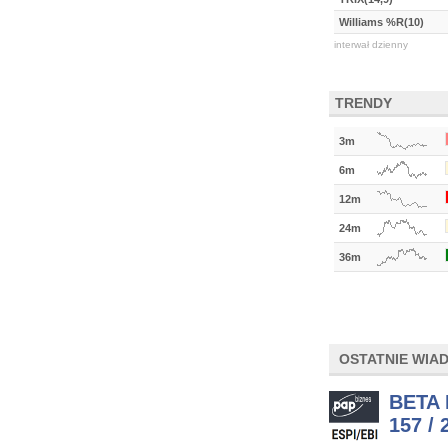
Williams %R(10)
interwał dzienny
TRENDY
3m
6m
12m
24m
36m
OSTATNIE WIA
BETA 
157 / 