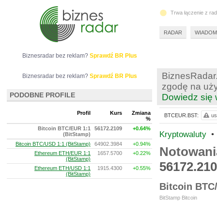
Trwa łączenie z ra
RADAR
WIADOM
Biznesradar bez reklam?
Sprawdź BR Plus
BiznesRadar.
Biznesradar bez reklam?
Sprawdź BR Plus
zgodę na uży
PODOBNE PROFILE
Dowiedz się 
Profil
Kurs
Zmiana
BTCEUR.BST:
us
%
Bitcoin BTC/EUR 1:1
56172.2109
+0.64%
Kryptowaluty
•
(BitStamp)
Bitcoin BTC/USD 1:1 (BitStamp)
64902.3984
+0.94%
Notowani
Ethereum ETH/EUR 1:1
1657.5700
+0.22%
(BitStamp)
56172.21
Ethereum ETH/USD 1:1
1915.4300
+0.55%
(BitStamp)
Bitcoin BTC
BitStamp Bitcoin