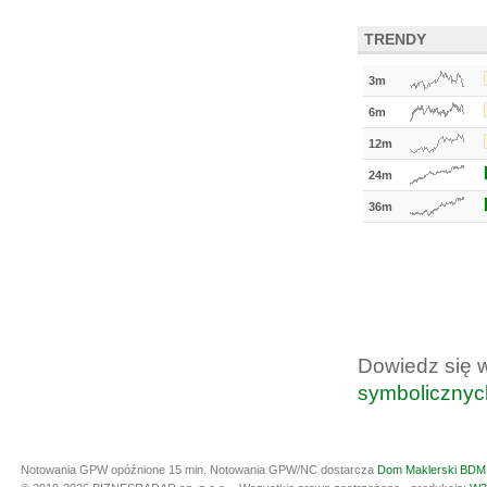
TRENDY
3m
6m
12m
24m
36m
Dowiedz się 
symbolicznyc
Notowania GPW opóźnione 15 min.
Notowania GPW/NC dostarcza
Dom Maklerski BDM 