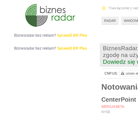
Trwa łączenie z ra
RADAR
WIADOM
Biznesradar bez reklam?
Sprawdź BR Plus
BiznesRadar.
Biznesradar bez reklam?
Sprawdź BR Plus
zgodę na uży
Dowiedz się 
CNP.US:
ustaw al
Notowan
CenterPoint 
WERSJA BETA
NYSE