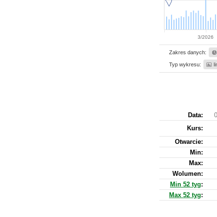
3/2026
Zakres danych:
Typ wykresu:
l
Data:
0
Kurs
:
Otwarcie:
Min:
Max:
Wolumen:
Min 52 tyg
:
Max 52 tyg
: