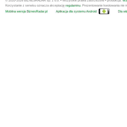
© 2010-2026 BIZNESRADAR sp. z o.o. • Wszystkie prawa zastrzeżone • produkcja:
W3
Korzystanie z serwisu oznacza akceptację
regulaminu
. Prezentowanie kwotowania nie m
Mobilna wersja BiznesRadar.pl
Aplikacja dla systemu Android
Dla wła