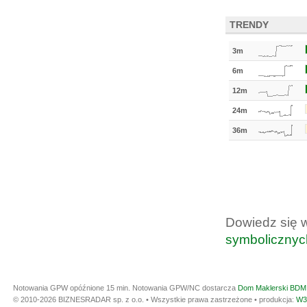
TRENDY
3m
6m
12m
24m
36m
Dowiedz się 
symbolicznyc
Notowania GPW opóźnione 15 min.
Notowania GPW/NC dostarcza
Dom Maklerski BDM 
© 2010-2026 BIZNESRADAR sp. z o.o. • Wszystkie prawa zastrzeżone • produkcja:
W3