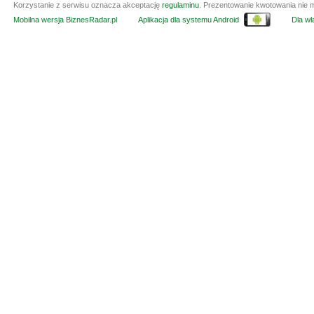
Korzystanie z serwisu oznacza akceptację
regulaminu
. Prezentowanie kwotowania nie m
Mobilna wersja BiznesRadar.pl
Aplikacja dla systemu Android
Dla wła