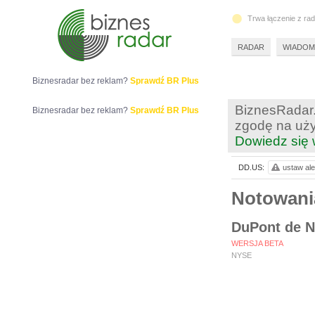
Trwa łączenie z ra
RADAR
WIADOM
Biznesradar bez reklam?
Sprawdź BR Plus
BiznesRadar.
Biznesradar bez reklam?
Sprawdź BR Plus
zgodę na uży
Dowiedz się 
DD.US:
ustaw ale
Notowan
DuPont de N
WERSJA BETA
NYSE