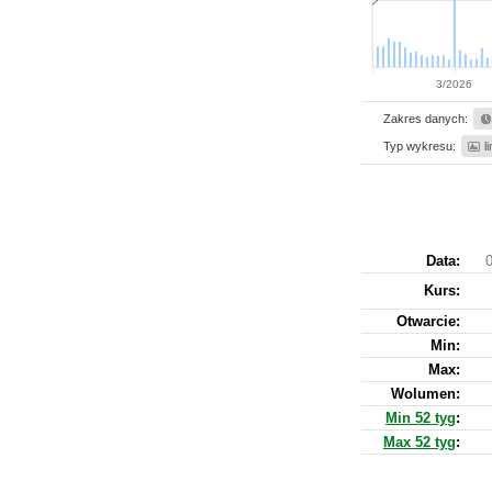
3/2026
Zakres danych:
Typ wykresu:
l
Data:
0
Kurs
:
Otwarcie:
Min:
Max:
Wolumen:
Min 52 tyg
:
Max 52 tyg
: