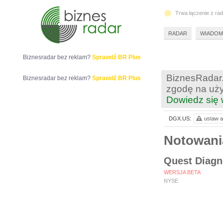
Trwa łączenie z ra
RADAR
WIADOM
Biznesradar bez reklam?
Sprawdź BR Plus
BiznesRadar.
Biznesradar bez reklam?
Sprawdź BR Plus
zgodę na uży
Dowiedz się 
DGX.US:
ustaw a
Notowan
Quest Diagno
WERSJA BETA
NYSE