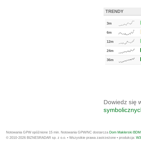
TRENDY
3m
6m
12m
24m
36m
Dowiedz się 
symbolicznyc
Notowania GPW opóźnione 15 min.
Notowania GPW/NC dostarcza
Dom Maklerski BDM 
© 2010-2026 BIZNESRADAR sp. z o.o. • Wszystkie prawa zastrzeżone • produkcja:
W3