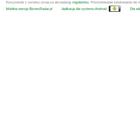
Korzystanie z serwisu oznacza akceptację
regulaminu
. Prezentowanie kwotowania nie m
Mobilna wersja BiznesRadar.pl
Aplikacja dla systemu Android
Dla wła