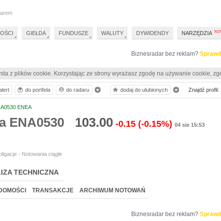
darem
OŚCI
GIEŁDA
FUNDUSZE
WALUTY
DYWIDENDY
NARZĘDZIA
Biznesradar bez reklam?
Sprawd
sta z plików cookie. Korzystając ze strony wyrażasz zgodę na używanie cookie, zg
lert
do portfela
do radaru
dodaj do ulubionych
Znajdź profil:
A0530 ENEA
ia ENA0530
103.00
-0.15
(-0.15%)
04 sie 15:53
ligacje - Notowania ciągłe
IZA TECHNICZNA
DOMOŚCI
TRANSAKCJE
ARCHIWUM NOTOWAŃ
Biznesradar bez reklam?
Sprawd