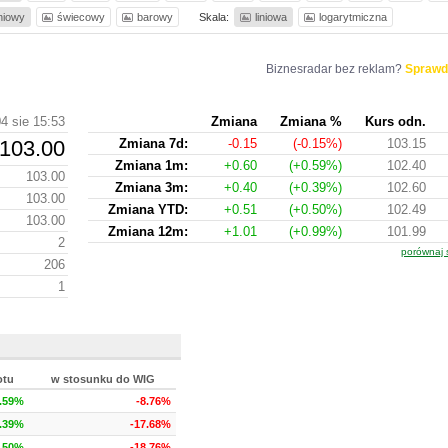
iniowy
świecowy
barowy
Skala:
liniowa
logarytmiczna
Biznesradar bez reklam?
Sprawd
4 sie 15:53
Zmiana
Zmiana %
Kurs odn.
103.00
Zmiana 7d:
-0.15
(-0.15%)
103.15
Zmiana 1m:
+0.60
(+0.59%)
102.40
103.00
Zmiana 3m:
+0.40
(+0.39%)
102.60
103.00
Zmiana YTD:
+0.51
(+0.50%)
102.49
103.00
Zmiana 12m:
+1.01
(+0.99%)
101.99
2
porównaj 
206
1
otu
w stosunku do WIG
.59%
-8.76%
.39%
-17.68%
.50%
-18.76%