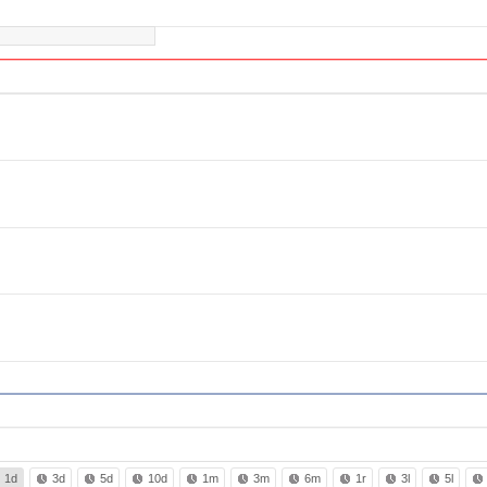
1d
3d
5d
10d
1m
3m
6m
1r
3l
5l