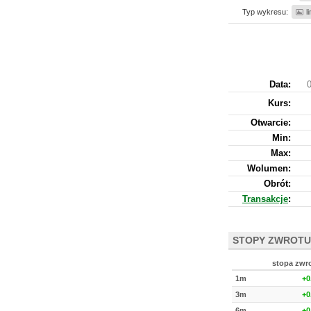
Typ wykresu:
l
Data:
0
Kurs
:
Otwarcie:
Min:
Max:
Wolumen:
Obrót:
Transakcje
:
STOPY ZWROTU
stopa zwr
1m
+0
3m
+0
6m
+0