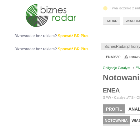
Trwa łączenie z ra
RADAR
WIADOM
Biznesradar bez reklam?
Sprawdź BR Plus
BiznesRadar.pl korzy
Biznesradar bez reklam?
Sprawdź BR Plus
ENA0530:
ustaw a
Obligacje Catalyst
•
EN
Notowan
ENEA
GPW - Catalyst ATS - Ob
PROFIL
ANAL
NOTOWANIA
WIA