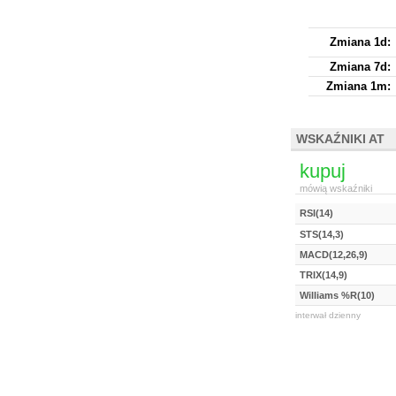
Zmiana 1d:
Zmiana 7d:
Zmiana 1m:
WSKAŹNIKI AT
kupuj
mówią wskaźniki
RSI(14)
STS(14,3)
MACD(12,26,9)
TRIX(14,9)
Williams %R(10)
interwał dzienny