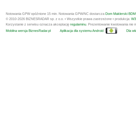
Notowania GPW opóźnione 15 min.
Notowania GPW/NC dostarcza
Dom Maklerski BDM 
© 2010-2026 BIZNESRADAR sp. z o.o. • Wszystkie prawa zastrzeżone • produkcja:
W3
Korzystanie z serwisu oznacza akceptację
regulaminu
. Prezentowanie kwotowania nie m
Mobilna wersja BiznesRadar.pl
Aplikacja dla systemu Android
Dla wła