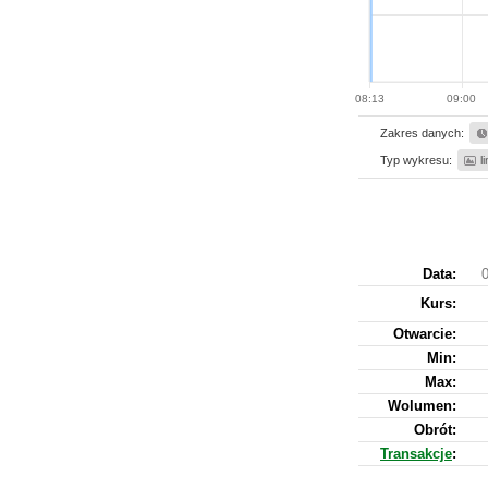
08:13
09:00
Zakres danych:
Typ wykresu:
l
Data:
0
Kurs
:
Otwarcie:
Min:
Max:
Wolumen:
Obrót:
Transakcje
: