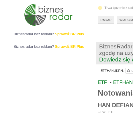
Trwa łączenie z ra
RADAR
WIADOM
Biznesradar bez reklam?
Sprawdź BR Plus
BiznesRadar.
Biznesradar bez reklam?
Sprawdź BR Plus
zgodę na uży
Dowiedz się 
ETFHANUKRN:
u
ETF
•
ETFHAN
Notowan
HAN DEFIA
GPW - ETF