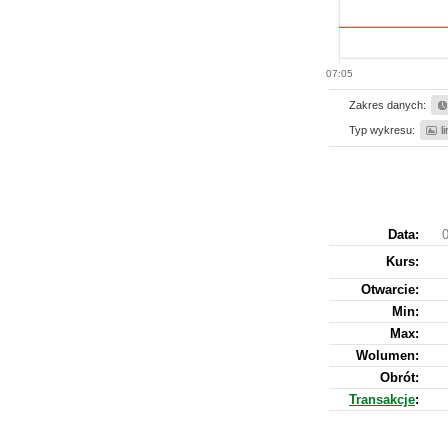
07:05
Zakres danych:
Typ wykresu:
l
Data:
0
Kurs
:
Otwarcie:
Min:
Max:
Wolumen:
Obrót:
Transakcje
: