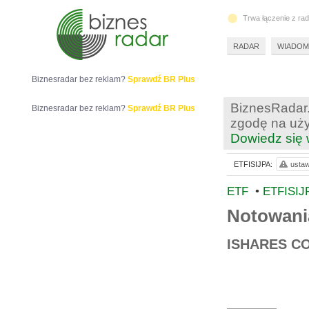
Trwa łączenie z ra
RADAR
WIADOM
Biznesradar bez reklam?
Sprawdź BR Plus
BiznesRadar.
Biznesradar bez reklam?
Sprawdź BR Plus
zgodę na uży
Dowiedz się 
ETFISIJPA:
ustaw
ETF
•
ETFISIJ
Notowani
ISHARES CO