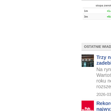
stopa zwro
1m
+1
3m
+9
OSTATNIE WIA
Trzy n
zadeb
Na ryn
Wartoś
roku n
rozsze
2026-03
Rekor
najwyż