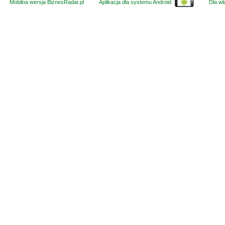
Mobilna wersja BiznesRadar.pl
Aplikacja dla systemu Android
Dla wła