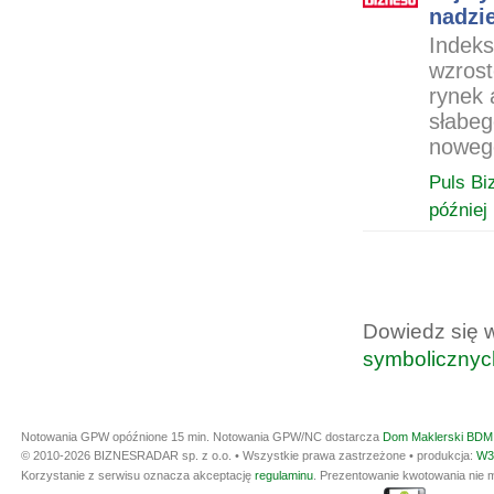
nadzie
Indeks
wzrost
rynek 
słabeg
noweg
Puls Bi
później
Dowiedz się 
symbolicznyc
Notowania GPW opóźnione 15 min.
Notowania GPW/NC dostarcza
Dom Maklerski BDM 
© 2010-2026 BIZNESRADAR sp. z o.o. • Wszystkie prawa zastrzeżone • produkcja:
W3
Korzystanie z serwisu oznacza akceptację
regulaminu
. Prezentowanie kwotowania nie m