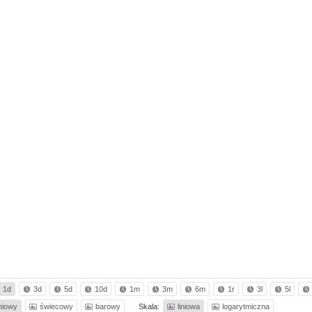
1d
3d
5d
10d
1m
3m
6m
1r
3l
5l
iniowy
świecowy
barowy
Skala:
liniowa
logarytmiczna