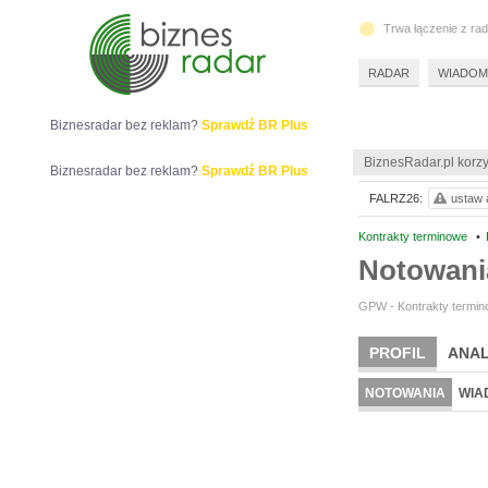
Trwa łączenie z ra
RADAR
WIADOM
Biznesradar bez reklam?
Sprawdź BR Plus
BiznesRadar.pl korzy
Biznesradar bez reklam?
Sprawdź BR Plus
FALRZ26:
ustaw a
Kontrakty terminowe
•
Notowan
GPW - Kontrakty termino
PROFIL
ANAL
NOTOWANIA
WIA