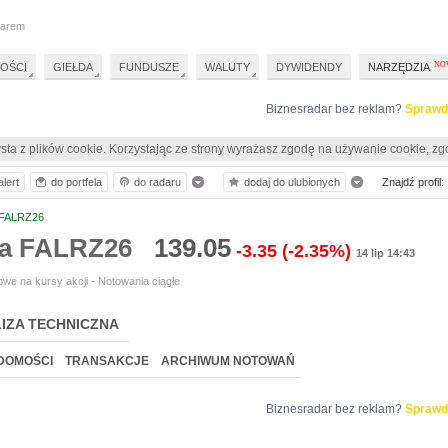
darem
OŚCI
GIEŁDA
FUNDUSZE
WALUTY
DYWIDENDY
NARZĘDZIA
Biznesradar bez reklam?
Sprawd
sta z plików cookie. Korzystając ze strony wyrażasz zgodę na używanie cookie, zg
lert
do portfela
do radaru
dodaj do ulubionych
Znajdź profil:
FALRZ26
ia FALRZ26
139.05
-3.35
(-2.35%)
14 lip 14:43
we na kursy akcji - Notowania ciągłe
IZA TECHNICZNA
DOMOŚCI
TRANSAKCJE
ARCHIWUM NOTOWAŃ
Biznesradar bez reklam?
Sprawd