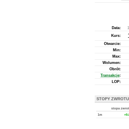
Data:
1
Kurs
:
Otwarcie:
Min:
Max:
Wolumen:
Obrót:
Transakcje
:
LOP:
STOPY ZWROTU
stopa zwro
1m
+9