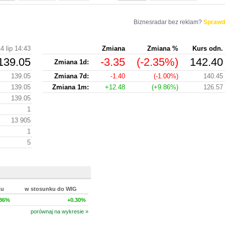
Biznesradar bez reklam?
Sprawd
4 lip 14:43
Zmiana
Zmiana %
Kurs odn.
139.05
-3.35
(-2.35%)
142.40
Zmiana 1d:
139.05
Zmiana 7d:
-1.40
(-1.00%)
140.45
139.05
Zmiana 1m:
+12.48
(+9.86%)
126.57
139.05
1
13 905
1
5
tu
w stosunku do WIG
.86%
+0.30%
porównaj na wykresie »