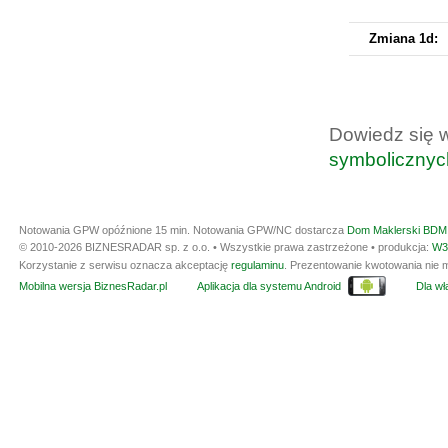
Zmiana 1d:
Dowiedz się 
symbolicznyc
Notowania GPW opóźnione 15 min.
Notowania GPW/NC dostarcza
Dom Maklerski BDM 
© 2010-2026 BIZNESRADAR sp. z o.o. • Wszystkie prawa zastrzeżone • produkcja:
W3
Korzystanie z serwisu oznacza akceptację
regulaminu
. Prezentowanie kwotowania nie m
Mobilna wersja BiznesRadar.pl
Aplikacja dla systemu Android
Dla wła