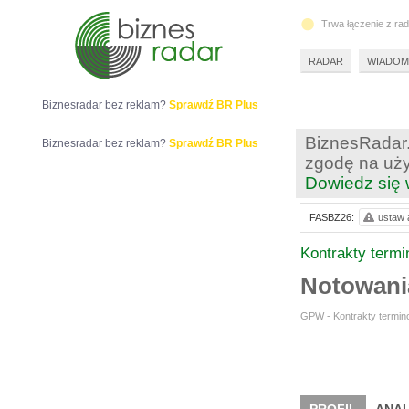
Trwa łączenie z ra
RADAR
WIADOM
Biznesradar bez reklam?
Sprawdź BR Plus
BiznesRadar.
Biznesradar bez reklam?
Sprawdź BR Plus
zgodę na uży
Dowiedz się 
FASBZ26:
ustaw a
Kontrakty term
Notowan
GPW - Kontrakty termino