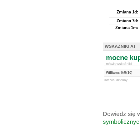
Zmiana 1d:
Zmiana 7d:
Zmiana 1m:
WSKAŹNIKI AT
mocne kup
mówią wskaźniki
Williams %R(10)
interwał dzienny
Dowiedz się 
symbolicznyc