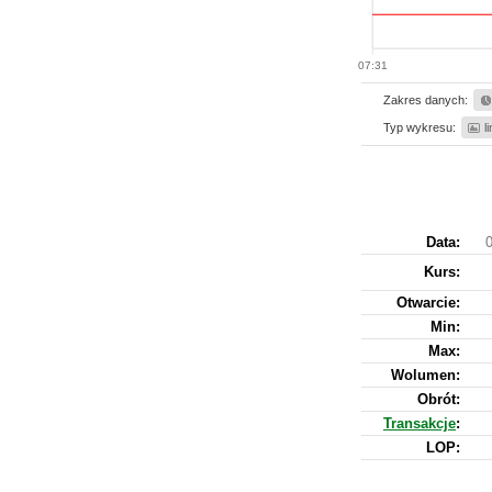
07:31
Zakres danych:
Typ wykresu:
l
Data:
0
Kurs
:
Otwarcie:
Min:
Max:
Wolumen:
Obrót:
Transakcje
:
LOP: