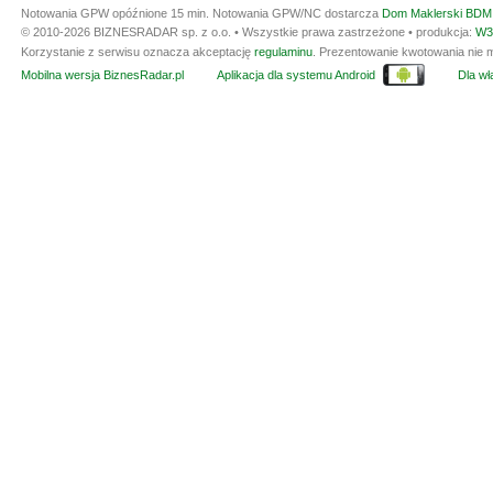
Notowania GPW opóźnione 15 min.
Notowania GPW/NC dostarcza
Dom Maklerski BDM 
© 2010-2026 BIZNESRADAR sp. z o.o. • Wszystkie prawa zastrzeżone • produkcja:
W3
Korzystanie z serwisu oznacza akceptację
regulaminu
. Prezentowanie kwotowania nie m
Mobilna wersja BiznesRadar.pl
Aplikacja dla systemu Android
Dla wła