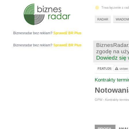
Trwa łączenie z ra
RADAR
WIADOM
Biznesradar bez reklam?
Sprawdź BR Plus
BiznesRadar.
Biznesradar bez reklam?
Sprawdź BR Plus
zgodę na uży
Dowiedz się 
FEATU26:
ustaw 
Kontrakty term
Notowan
GPW - Kontrakty termino