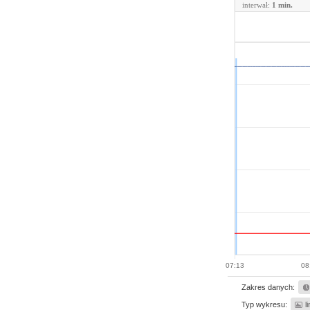
interwał:
1 min.
07:13
08
Zakres danych:
Typ wykresu:
l