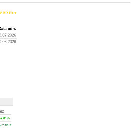
ź BR Plus
Data odn.
3.07.2026
0.06.2026
WIG
+7.01%
kresie »