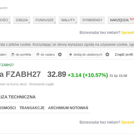
darem
OŚCI
GIEŁDA
FUNDUSZE
WALUTY
DYWIDENDY
NARZĘDZIA
Biznesradar bez reklam?
Sprawd
sta z plików cookie. Korzystając ze strony wyrażasz zgodę na używanie cookie, zg
alert
do portfela
do radaru
dodaj do ulubionych
Znajdź profil:
FZABH27
ia FZABH27
32.89
+3.14
(+10.57%)
31 lip 15:58
we na kursy akcji - Notowania ciągłe
IZA TECHNICZNA
DOMOŚCI
TRANSAKCJE
ARCHIWUM NOTOWAŃ
Biznesradar bez reklam?
Sprawd