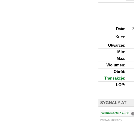
Data:
3
Kurs
:
Otwarcie:
Min:
Max:
Wolumen:
Obrót:
Transakcje
:
LOP:
SYGNAŁY AT
Williams %R > -80
interwał dzienny