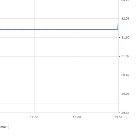
32.58
31.95
31.32
30.69
30.06
29.44
12:00
13:00
13:58
max