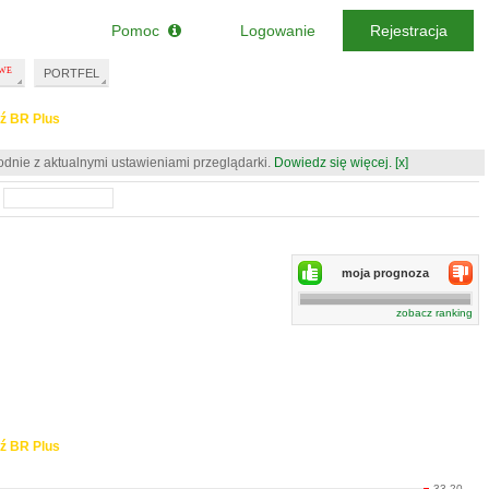
Pomoc
Logowanie
Rejestracja
PORTFEL
ź BR Plus
odnie z aktualnymi ustawieniami przeglądarki.
Dowiedz się więcej.
[x]
moja prognoza
zobacz ranking
ź BR Plus
33.20