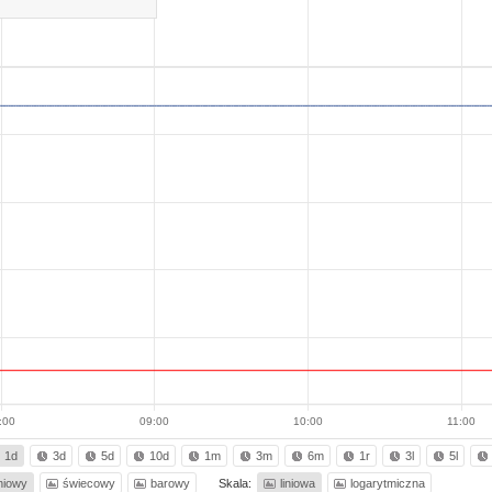
:00
09:00
10:00
11:00
1d
3d
5d
10d
1m
3m
6m
1r
3l
5l
iniowy
świecowy
barowy
Skala:
liniowa
logarytmiczna