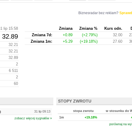
Biznesradar bez reklam?
Sprawd
1 lip 15:58
Zmiana
Zmiana %
Kurs odn.
32.89
Zmiana 7d:
+0.89
(+2.79%)
32.00
2
Zmiana 1m:
+5.29
(+19.18%)
27.60
3
32.21
32.21
32.89
2
6 511
2
60
STOPY ZWROTU
stopa zwrotu
w stosunku do 
31 lip 09:13
1m
+19.18%
zobacz więcej sygnałów »
porównaj na wy