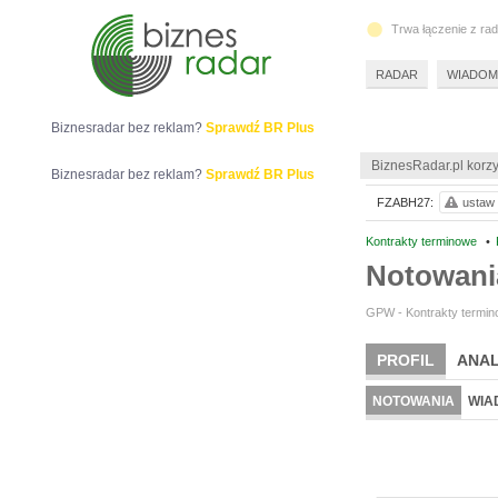
Trwa łączenie z ra
RADAR
WIADOM
Biznesradar bez reklam?
Sprawdź BR Plus
BiznesRadar.pl korzy
Biznesradar bez reklam?
Sprawdź BR Plus
FZABH27:
ustaw 
Kontrakty terminowe
•
Notowan
GPW - Kontrakty termino
PROFIL
ANAL
NOTOWANIA
WIA