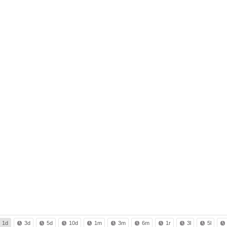
1d
3d
5d
10d
1m
3m
6m
1r
3l
5l