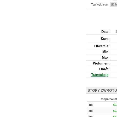
Typ wykresu:
l
Data:
Kurs
:
Otwarcie:
Min:
Max:
Wolumen:
Obrót:
Transakcje
:
STOPY ZWROTU
stopa zwro
1m
+1
3m
+1
6m
+2