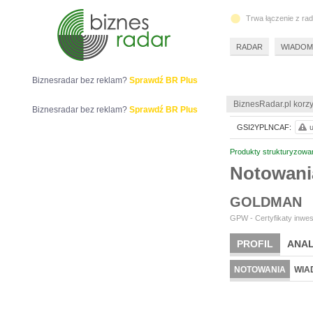
Trwa łączenie z ra
RADAR
WIADOM
Biznesradar bez reklam?
Sprawdź BR Plus
BiznesRadar.pl korzy
Biznesradar bez reklam?
Sprawdź BR Plus
GSI2YPLNCAF:
u
Produkty strukturyzowa
Notowan
GOLDMAN
GPW - Certyfikaty inwes
PROFIL
ANAL
NOTOWANIA
WIA