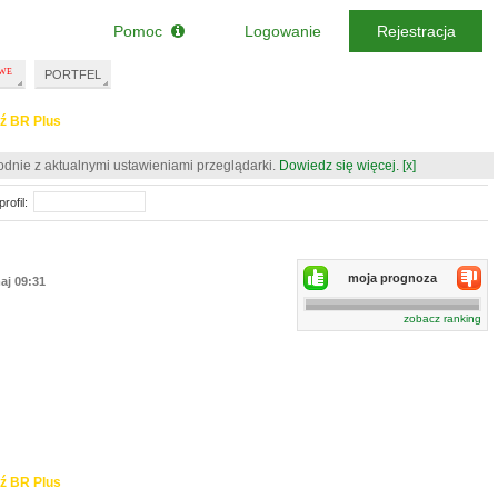
Pomoc
Logowanie
Rejestracja
PORTFEL
ź BR Plus
odnie z aktualnymi ustawieniami przeglądarki.
Dowiedz się więcej.
[x]
rofil:
moja prognoza
aj 09:31
zobacz ranking
ź BR Plus