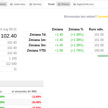
iniowy
świecowy
barowy
Skala:
liniowa
logarytmiczna
Biznesradar bez reklam?
Sprawd
14 maj 09:31
Zmiana
Zmiana %
Kurs odn.
102.40
Zmiana 7d:
+1.40
(+1.39%)
101.00
Zmiana 1m:
+1.40
(+1.39%)
101.00
102.40
Zmiana 3m:
+1.40
(+1.39%)
101.00
102.40
Zmiana YTD:
+1.80
(+1.79%)
100.60
102.40
porównaj
1 100
112 640
11
tu
w stosunku do WIG
.39%
-12.89%
.39%
-20.48%
.40%
-33.50%