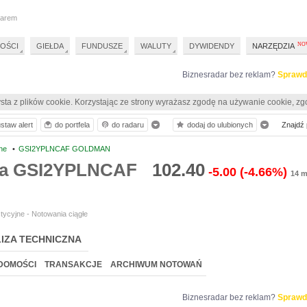
darem
OŚCI
GIEŁDA
FUNDUSZE
WALUTY
DYWIDENDY
NARZĘDZIA
Biznesradar bez reklam?
Sprawd
sta z plików cookie. Korzystając ze strony wyrażasz zgodę na używanie cookie, zg
staw alert
do portfela
do radaru
dodaj do ulubionych
Znajdź p
ne
•
GSI2YPLNCAF GOLDMAN
ia GSI2YPLNCAF
102.40
-5.00
(-4.66%)
14 m
tycyjne - Notowania ciągłe
IZA TECHNICZNA
DOMOŚCI
TRANSAKCJE
ARCHIWUM NOTOWAŃ
Biznesradar bez reklam?
Sprawd