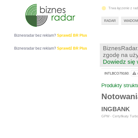
Trwa łączenie z ra
RADAR
WIADOM
Biznesradar bez reklam?
Sprawdź BR Plus
BiznesRadar.
Biznesradar bez reklam?
Sprawdź BR Plus
zgodę na uży
Dowiedz się 
INTLBCO79160:
Produkty struk
Notowan
INGBANK
GPW - Certyfikaty Turbo