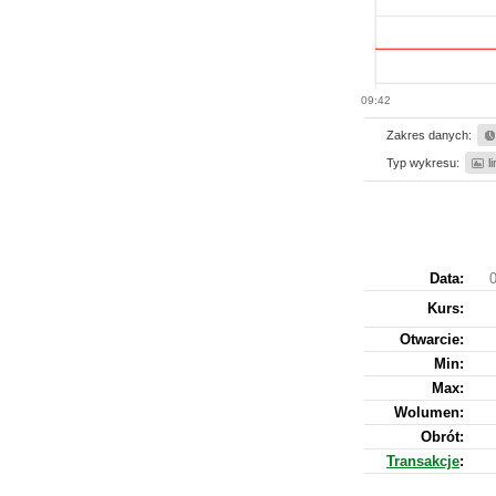
09:42
Zakres danych:
Typ wykresu:
l
Data:
0
Kurs
:
Otwarcie:
Min:
Max:
Wolumen:
Obrót:
Transakcje
: