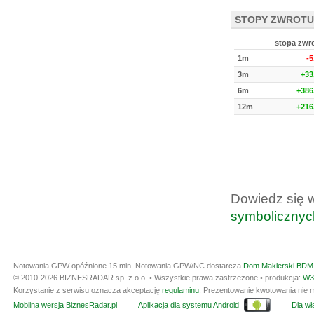
STOPY ZWROTU
stopa zwr
1m
-
3m
+33
6m
+386
12m
+216
Dowiedz się 
symbolicznyc
Notowania GPW opóźnione 15 min.
Notowania GPW/NC dostarcza
Dom Maklerski BDM 
© 2010-2026 BIZNESRADAR sp. z o.o. • Wszystkie prawa zastrzeżone • produkcja:
W3
Korzystanie z serwisu oznacza akceptację
regulaminu
. Prezentowanie kwotowania nie m
Mobilna wersja BiznesRadar.pl
Aplikacja dla systemu Android
Dla wła