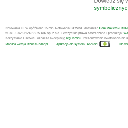
Dowiedz się 
symbolicznyc
Notowania GPW opóźnione 15 min.
Notowania GPW/NC dostarcza
Dom Maklerski BDM 
© 2010-2026 BIZNESRADAR sp. z o.o. • Wszystkie prawa zastrzeżone • produkcja:
W3
Korzystanie z serwisu oznacza akceptację
regulaminu
. Prezentowanie kwotowania nie m
Mobilna wersja BiznesRadar.pl
Aplikacja dla systemu Android
Dla wła