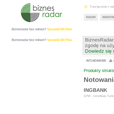
Trwa łączenie z ra
RADAR
WIADOM
Biznesradar bez reklam?
Sprawdź BR Plus
BiznesRadar.
Biznesradar bez reklam?
Sprawdź BR Plus
zgodę na uży
Dowiedz się 
INTLNDX82305:
Produkty struk
Notowan
INGBANK
GPW - Certyfikaty Turbo