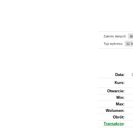
Zakres danych:
Typ wykresu:
l
Data:
Kurs
:
Otwarcie:
Min:
Max:
Wolumen:
Obrót:
Transakcje
: