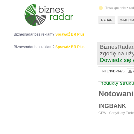
Trwa łączenie z ra
RADAR
WIADOM
Biznesradar bez reklam?
Sprawdź BR Plus
BiznesRadar.
Biznesradar bez reklam?
Sprawdź BR Plus
zgodę na uży
Dowiedz się 
INTLNVD79475:
Produkty struk
Notowan
INGBANK
GPW - Certyfikaty Turbo