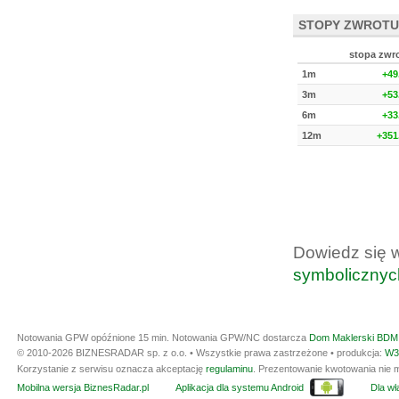
STOPY ZWROTU
stopa zwr
1m
+49
3m
+53
6m
+33
12m
+351
Dowiedz się 
symbolicznyc
Notowania GPW opóźnione 15 min.
Notowania GPW/NC dostarcza
Dom Maklerski BDM 
© 2010-2026 BIZNESRADAR sp. z o.o. • Wszystkie prawa zastrzeżone • produkcja:
W3
Korzystanie z serwisu oznacza akceptację
regulaminu
. Prezentowanie kwotowania nie m
Mobilna wersja BiznesRadar.pl
Aplikacja dla systemu Android
Dla wła