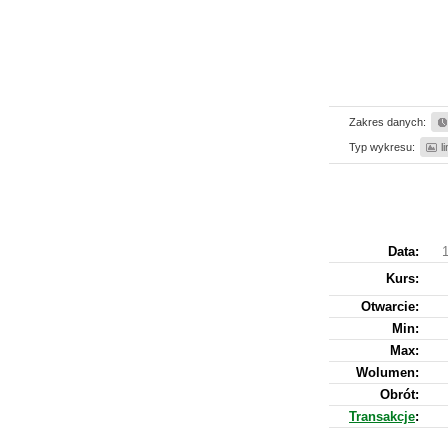
Zakres danych:
Typ wykresu:
l
Data:
Kurs
:
Otwarcie:
Min:
Max:
Wolumen:
Obrót:
Transakcje
: