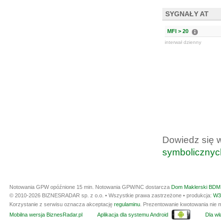
SYGNAŁY AT
MFI > 20
interwał dzienny
Dowiedz się 
symbolicznyc
Notowania GPW opóźnione 15 min.
Notowania GPW/NC dostarcza
Dom Maklerski BDM 
© 2010-2026 BIZNESRADAR sp. z o.o. • Wszystkie prawa zastrzeżone • produkcja:
W3
Korzystanie z serwisu oznacza akceptację
regulaminu
. Prezentowanie kwotowania nie m
Mobilna wersja BiznesRadar.pl
Aplikacja dla systemu Android
Dla wła