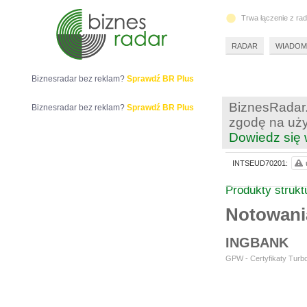
Trwa łączenie z ra
RADAR
WIADOM
Biznesradar bez reklam?
Sprawdź BR Plus
BiznesRadar.
Biznesradar bez reklam?
Sprawdź BR Plus
zgodę na uży
Dowiedz się 
INTSEUD70201:
Produkty struk
Notowan
INGBANK
GPW - Certyfikaty Turbo