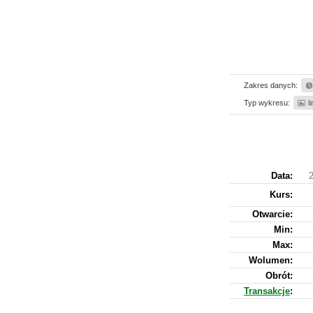
Zakres danych:
Typ wykresu:
l
Data:
Kurs
:
Otwarcie:
Min:
Max:
Wolumen:
Obrót:
Transakcje
: