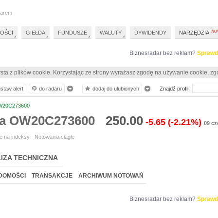
darem
OŚCI
GIEŁDA
FUNDUSZE
WALUTY
DYWIDENDY
NARZĘDZIA
Biznesradar bez reklam?
Sprawd
sta z plików cookie. Korzystając ze strony wyrażasz zgodę na używanie cookie, zg
staw alert
do radaru
dodaj do ulubionych
Znajdź profil:
20C273600
ia OW20C273600
250.00
-5.65
(-2.21%)
09 cz
 na indeksy - Notowania ciągłe
IZA TECHNICZNA
DOMOŚCI
TRANSAKCJE
ARCHIWUM NOTOWAŃ
Biznesradar bez reklam?
Sprawd