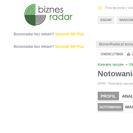
Trwa łączenie z ra
RADAR
WIADOM
Biznesradar bez reklam?
Sprawdź BR Plus
BiznesRadar.pl korzy
Biznesradar bez reklam?
Sprawdź BR Plus
OW20C273600:
u
Kontrakty opcyjne
•
OW
Notowan
GPW - Kontrakty opcyjne
PROFIL
ANAL
NOTOWANIA
WIA