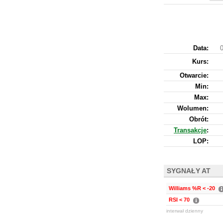
Data:
Kurs
:
Otwarcie:
Min:
Max:
Wolumen:
Obrót:
Transakcje
:
LOP:
SYGNAŁY AT
Williams %R < -20
RSI < 70
interwał dzienny