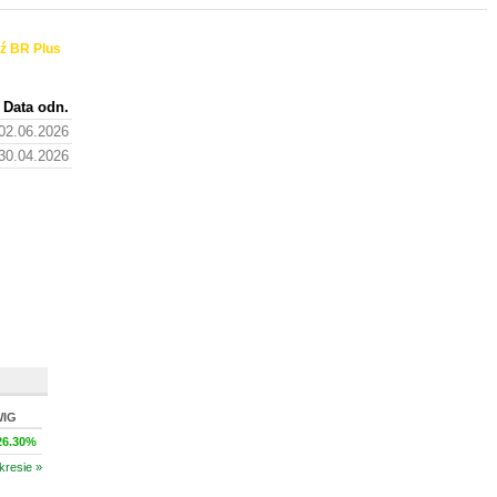
ź BR Plus
Data odn.
02.06.2026
30.04.2026
WIG
26.30%
kresie »