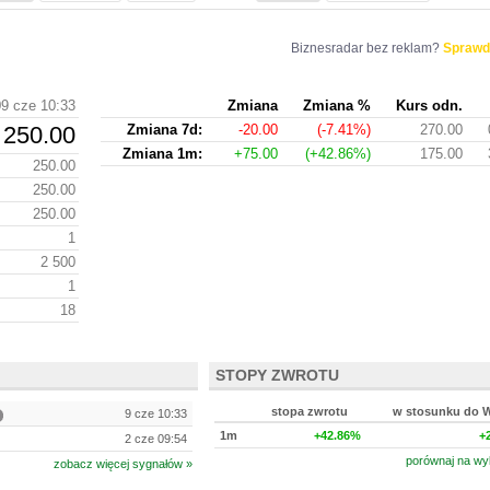
Biznesradar bez reklam?
Sprawd
09 cze 10:33
Zmiana
Zmiana %
Kurs odn.
250.00
Zmiana 7d:
-20.00
(-7.41%)
270.00
Zmiana 1m:
+75.00
(+42.86%)
175.00
250.00
250.00
250.00
1
2 500
1
18
STOPY ZWROTU
stopa zwrotu
w stosunku do 
9 cze 10:33
1m
+42.86%
+
2 cze 09:54
porównaj na wy
zobacz więcej sygnałów »