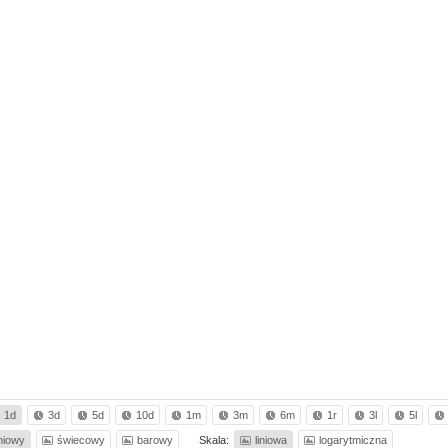
1d
3d
5d
10d
1m
3m
6m
1r
3l
5l
iniowy
świecowy
barowy
Skala:
liniowa
logarytmiczna