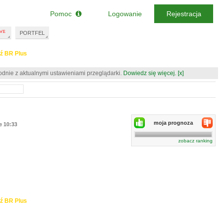
Pomoc
Logowanie
Rejestracja
PORTFEL
ź BR Plus
odnie z aktualnymi ustawieniami przeglądarki.
Dowiedz się więcej.
[x]
moja prognoza
e 10:33
zobacz ranking
ź BR Plus