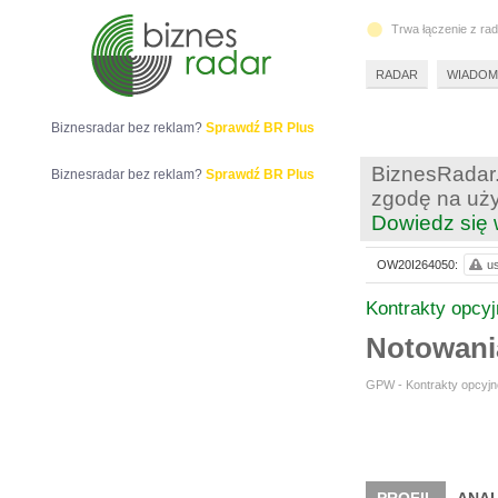
Trwa łączenie z ra
RADAR
WIADOM
Biznesradar bez reklam?
Sprawdź BR Plus
BiznesRadar.
Biznesradar bez reklam?
Sprawdź BR Plus
zgodę na uży
Dowiedz się 
OW20I264050:
us
Kontrakty opcy
Notowani
GPW - Kontrakty opcyjne