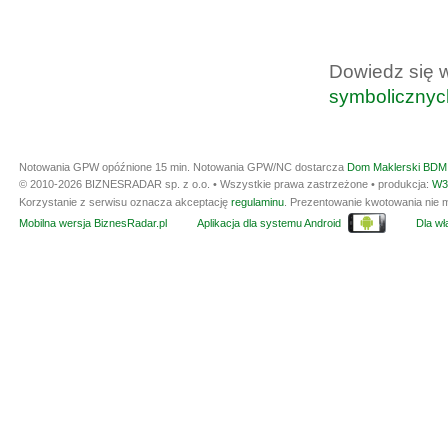
Dowiedz się 
symbolicznyc
Notowania GPW opóźnione 15 min.
Notowania GPW/NC dostarcza
Dom Maklerski BDM 
© 2010-2026 BIZNESRADAR sp. z o.o. • Wszystkie prawa zastrzeżone • produkcja:
W3
Korzystanie z serwisu oznacza akceptację
regulaminu
. Prezentowanie kwotowania nie m
Mobilna wersja BiznesRadar.pl
Aplikacja dla systemu Android
Dla wła