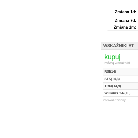
Zmiana 1d:
Zmiana 7d:
Zmiana 1m:
WSKAŹNIKI AT
kupuj
mówią wskaźniki
RSI(14)
STS(14,3)
TRIX(14,9)
Williams %R(10)
interwał dzienny