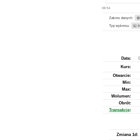
08:54
Zakres danych:
Typ wykresu:
l
Data:
0
Kurs
:
Otwarcie:
Min:
Max:
Wolumen:
Obrót:
Transakcje
:
Zmiana 1d: