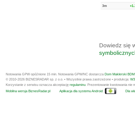
3m
+1
Dowiedz się 
symbolicznyc
Notowania GPW opóźnione 15 min.
Notowania GPW/NC dostarcza
Dom Maklerski BDM 
© 2010-2026 BIZNESRADAR sp. z o.o. • Wszystkie prawa zastrzeżone • produkcja:
W3
Korzystanie z serwisu oznacza akceptację
regulaminu
. Prezentowanie kwotowania nie m
Mobilna wersja BiznesRadar.pl
Aplikacja dla systemu Android
Dla wła