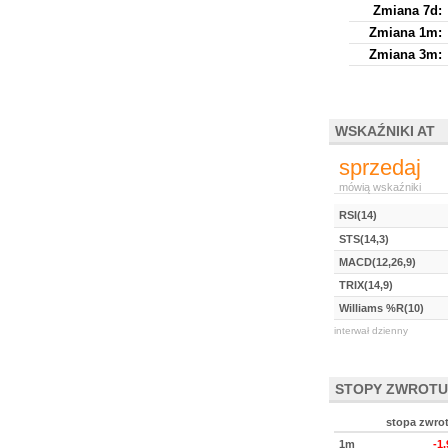
Zmiana 7d:
Zmiana 1m:
Zmiana 3m:
WSKAŹNIKI AT
sprzedaj
mówią wskaźniki
RSI(14)
STS(14,3)
MACD(12,26,9)
TRIX(14,9)
Williams %R(10)
interwał dzienny
STOPY ZWROTU
stopa zwro
1m
-1