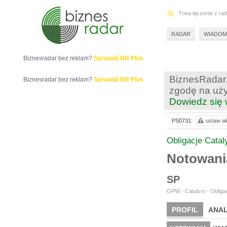
Trwa łączenie z ra
RADAR
WIADOM
Biznesradar bez reklam?
Sprawdź BR Plus
BiznesRadar.
Biznesradar bez reklam?
Sprawdź BR Plus
zgodę na uży
Dowiedz się 
PS0731:
ustaw al
Obligacje Catal
Notowani
SP
GPW - Catalyst - Obligac
PROFIL
ANAL