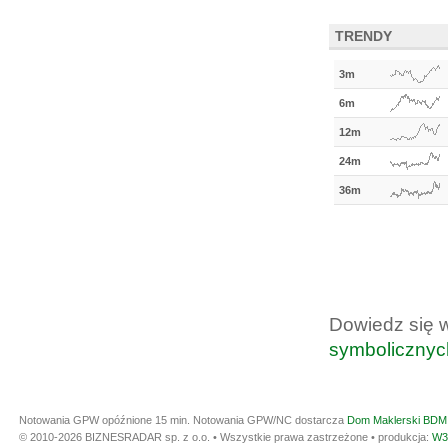
TRENDY
3m
6m
12m
24m
36m
Dowiedz się 
symbolicznyc
Notowania GPW opóźnione 15 min.
Notowania GPW/NC dostarcza
Dom Maklerski BDM 
© 2010-2026 BIZNESRADAR sp. z o.o. • Wszystkie prawa zastrzeżone • produkcja:
W3