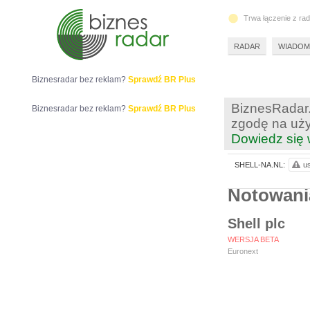
Trwa łączenie z ra
RADAR
WIADOM
Biznesradar bez reklam?
Sprawdź BR Plus
BiznesRadar.
Biznesradar bez reklam?
Sprawdź BR Plus
zgodę na uży
Dowiedz się 
SHELL-NA.NL:
us
Notowan
Shell plc
WERSJA BETA
Euronext