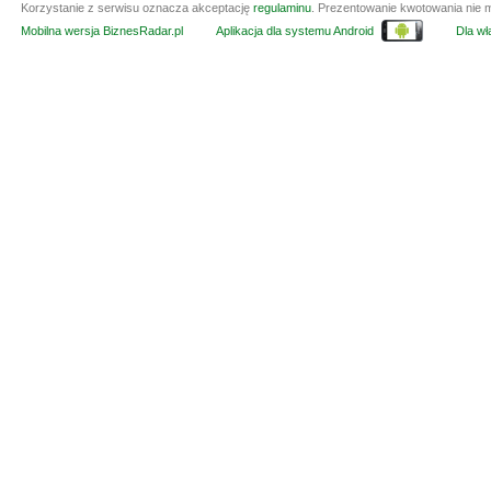
Korzystanie z serwisu oznacza akceptację
regulaminu
. Prezentowanie kwotowania nie m
Mobilna wersja BiznesRadar.pl
Aplikacja dla systemu Android
Dla wła