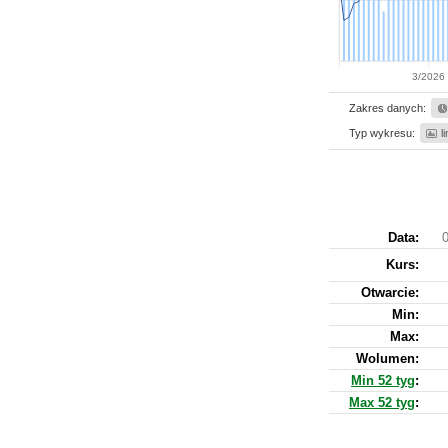
3/2026
Zakres danych:
Typ wykresu:
l
Data:
0
Kurs
:
Otwarcie:
Min:
Max:
Wolumen:
Min 52 tyg
:
Max 52 tyg
: