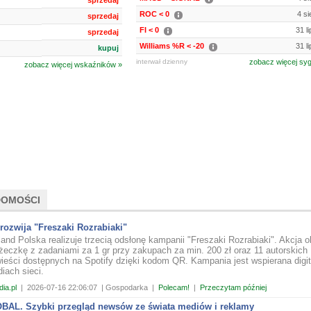
sprzedaj
ROC < 0
4 si
sprzedaj
FI < 0
31 l
sprzedaj
Williams %R < -20
31 l
kupuj
interwał dzienny
zobacz więcej sy
zobacz więcej wskaźników »
DOMOŚCI
rozwija "Freszaki Rozrabiaki"
land Polska realizuje trzecią odsłonę kampanii "Freszaki Rozrabiaki". Akcja 
ążeczkę z zadaniami za 1 gr przy zakupach za min. 200 zł oraz 11 autorskich
ieści dostępnych na Spotify dzięki kodom QR. Kampania jest wspierana digit
iach sieci.
ia.pl
|
2026-07-16 22:06:07
| Gospodarka
|
Polecam!
|
Przeczytam później
AL. Szybki przegląd newsów ze świata mediów i reklamy