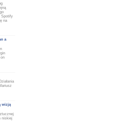
ug
ejną
ego
 Spotify
ię na
an a
en
rgin
 on
Działania
Mariusz
 wizją
ztucznej
 niskiej