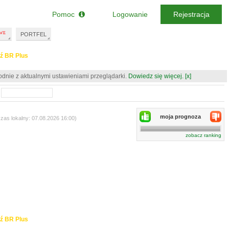
Pomoc
Logowanie
Rejestracja
PORTFEL
ź BR Plus
odnie z aktualnymi ustawieniami przeglądarki.
Dowiedz się więcej.
[x]
moja prognoza
czas lokalny: 07.08.2026 16:00)
zobacz ranking
ź BR Plus