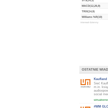
STS(14,3)
MACD(12,26,9)
TRIX(14,9)
Williams %R(10)
interwał dzienny
OSTATNIE WIA
Kaufland 
Sieć Kauf
m.in. ksi
audioopow
social med
wirtualnemed
#WM GLOB