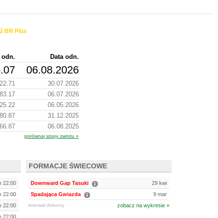
ź BR Plus
 odn.
Data odn.
.07
06.08.2026
22.71
30.07.2026
83.17
06.07.2026
25.22
06.05.2026
80.87
31.12.2025
66.87
06.08.2025
porównaj stopy zwrotu »
FORMACJE ŚWIECOWE
e 22:00
Downward Gap Tasuki
29 kwi
e 22:00
Spadająca Gwiazda
9 mar
e 22:00
interwał dzienny
zobacz na wykresie »
e 22:00