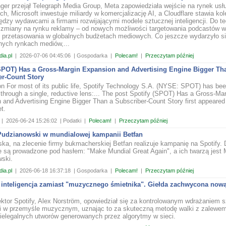
nger przejął Telegraph Media Group, Meta zapowiedziała wejście na rynek usł
, Microsoft inwestuje miliardy w komercjalizację AI, a Cloudflare stawia kol
iędzy wydawcami a firmami rozwijającymi modele sztucznej inteligencji. Do t
zmiany na rynku reklamy – od nowych możliwości targetowania podcastów w
e przetasowania w globalnych budżetach mediowych. Co jeszcze wydarzyło s
nych rynkach mediów,...
ia.pl
|
2026-07-06 04:45:06
| Gospodarka
|
Polecam!
|
Przeczytam później
(SPOT) Has a Gross-Margin Expansion and Advertising Engine Bigger Th
er-Count Story
ion For most of its public life, Spotify Technology S.A. (NYSE: SPOT) has be
through a single, reductive lens:... The post Spotify (SPOT) Has a Gross-Ma
 and Advertising Engine Bigger Than a Subscriber-Count Story first appeared
t.
|
2026-06-24 15:26:02
| Podatki
|
Polecam!
|
Przeczytam później
Pudzianowski w mundialowej kampanii Betfan
ska, na zlecenie firmy bukmacherskiej Betfan realizuje kampanię na Spotify. 
 są prowadzone pod hasłem: "Make Mundial Great Again", a ich twarzą jest 
ski.
ia.pl
|
2026-06-18 16:37:18
| Gospodarka
|
Polecam!
|
Przeczytam później
 inteligencja zamiast "muzycznego śmietnika". Giełda zachwycona nową
ktor Spotify, Alex Norström, opowiedział się za kontrolowanym wdrażaniem s
cji w przemyśle muzycznym, uznając to za skuteczną metodę walki z zalewem
 nielegalnych utworów generowanych przez algorytmy w sieci.