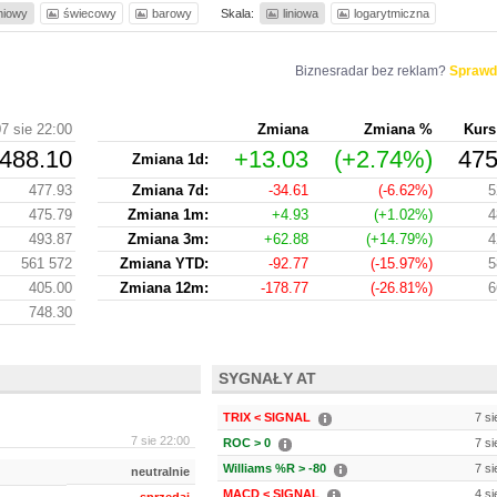
iniowy
świecowy
barowy
Skala:
liniowa
logarytmiczna
Biznesradar bez reklam?
Sprawd
7 sie 22:00
Zmiana
Zmiana %
Kurs
488.10
+13.03
(+2.74%)
475
Zmiana 1d:
477.93
Zmiana 7d:
-34.61
(-6.62%)
5
475.79
Zmiana 1m:
+4.93
(+1.02%)
4
493.87
Zmiana 3m:
+62.88
(+14.79%)
4
561 572
Zmiana YTD:
-92.77
(-15.97%)
5
405.00
Zmiana 12m:
-178.77
(-26.81%)
6
748.30
SYGNAŁY AT
TRIX < SIGNAL
7 si
7 sie 22:00
ROC > 0
7 si
Williams %R > -80
7 si
neutralnie
MACD < SIGNAL
4 si