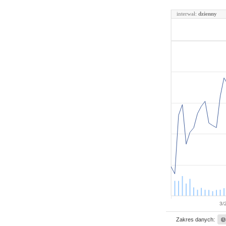
interwał:
dzienny
3/
Zakres danych: