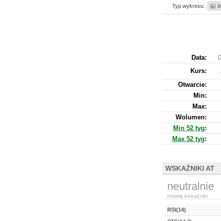
Typ wykresu:
l
Data:
0
Kurs
:
Otwarcie:
Min:
Max:
Wolumen:
Min 52 tyg
:
Max 52 tyg
:
WSKAŹNIKI AT
neutralnie
mówią wskaźniki
RSI(14)