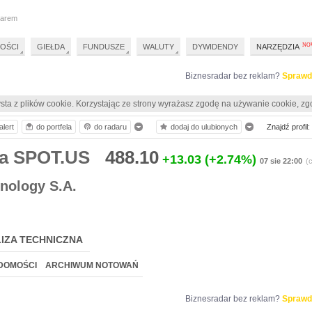
darem
OŚCI
GIEŁDA
FUNDUSZE
WALUTY
DYWIDENDY
NARZĘDZIA
Biznesradar bez reklam?
Sprawd
sta z plików cookie. Korzystając ze strony wyrażasz zgodę na używanie cookie, zg
alert
do portfela
do radaru
dodaj do ulubionych
Znajdź profil:
ia SPOT.US
488.10
+13.03
(+2.74%)
07 sie 22:00
(
hnology S.A.
IZA TECHNICZNA
DOMOŚCI
ARCHIWUM NOTOWAŃ
Biznesradar bez reklam?
Sprawd