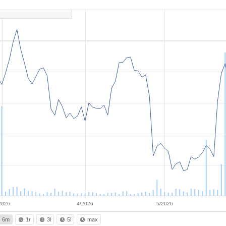
2026
4/2026
5/2026
6m
1r
3l
5l
max