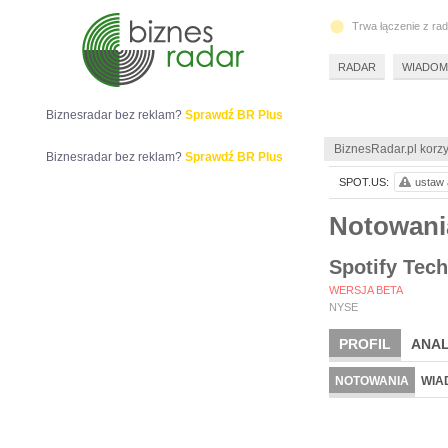
Trwa łączenie z ra
RADAR
WIADOM
Biznesradar bez reklam?
Sprawdź BR Plus
BiznesRadar.pl korzy
Biznesradar bez reklam?
Sprawdź BR Plus
SPOT.US:
ustaw 
Notowan
Spotify Tec
WERSJA BETA
NYSE
PROFIL
ANAL
NOTOWANIA
WIA