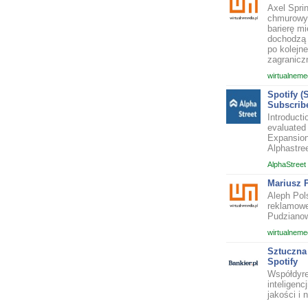
Axel Spri
chmurowych
barierę m
dochodzą 
po kolejn
zagranicz
wirtualnemed
Spotify 
Subscrib
Introduct
evaluated 
Expansion
Alphastree
AlphaStreet
Mariusz 
Aleph Pol
reklamowe
Pudzianow
wirtualnemed
Sztuczna
Spotify
Współdyre
inteligen
jakości i