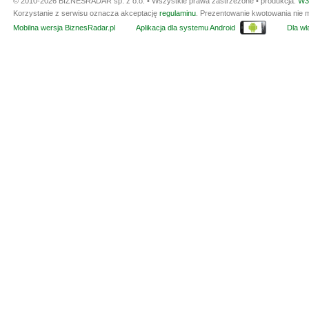
© 2010-2026 BIZNESRADAR sp. z o.o. • Wszystkie prawa zastrzeżone • produkcja:
W3
Korzystanie z serwisu oznacza akceptację
regulaminu
. Prezentowanie kwotowania nie m
Mobilna wersja BiznesRadar.pl
Aplikacja dla systemu Android
Dla wła