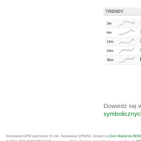
TRENDY
3m
6m
12m
24m
36m
Dowiedz się 
symbolicznyc
Notowania GPW opóźnione 15 min.
Notowania GPW/NC dostarcza
Dom Maklerski BDM 