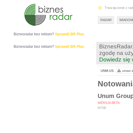
Trwa łączenie z ra
RADAR
WIADOM
Biznesradar bez reklam?
Sprawdź BR Plus
BiznesRadar.
Biznesradar bez reklam?
Sprawdź BR Plus
zgodę na uży
Dowiedz się 
UNM.US:
ustaw a
Notowan
Unum Grou
WERSJA BETA
NYSE