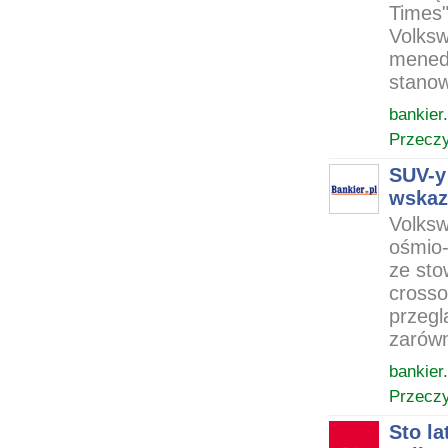
Times"
Volksw
mened
stanow
bankier.
Przeczy
SUV-y 
wskaz
Volksw
ośmio-
ze sto
crosso
przegl
zarówn
bankier.
Przeczy
Sto l