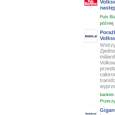
Volks
nastę
Puls Bi
później
Poraż
Volks
Wstrzy
Zjedno
miliar
Volksw
przeds
całoro
transf
wyprze
bankier.
Przeczy
Gigan