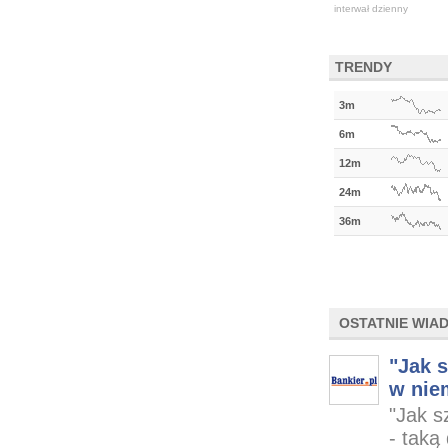
interwał dzienny
TRENDY
3m
6m
12m
24m
36m
OSTATNIE WIA
"Jak s
w nie
"Jak s
- taką