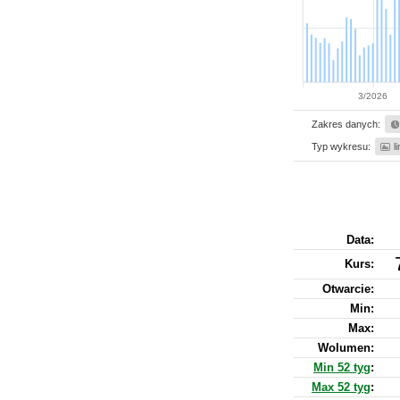
3/2026
Zakres danych:
Typ wykresu:
l
Data:
Kurs
:
Otwarcie:
Min:
Max:
Wolumen:
Min 52 tyg
:
Max 52 tyg
: