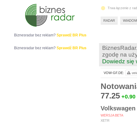
Trwa łączenie z ra
RADAR
WIADOM
Biznesradar bez reklam?
Sprawdź BR Plus
BiznesRadar.
Biznesradar bez reklam?
Sprawdź BR Plus
zgodę na uży
Dowiedz się 
VOW-GF.DE:
ust
Notowani
77.25
+0.90
Volkswagen
WERSJA BETA
XETR