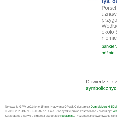
tys. o
Porsch
uznawa
przygo
Według
około 
niemie
bankier.
później
Dowiedz się 
symbolicznyc
Notowania GPW opóźnione 15 min.
Notowania GPW/NC dostarcza
Dom Maklerski BDM 
© 2010-2026 BIZNESRADAR sp. z o.o. • Wszystkie prawa zastrzeżone • produkcja:
W3
Korzystanie z serwisu oznacza akceptację
regulaminu
. Prezentowanie kwotowania nie m