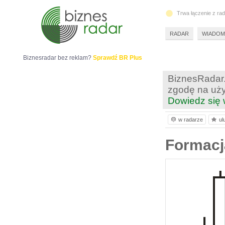
Trwa łączenie z ra
RADAR
WIADOM
Biznesradar bez reklam?
Sprawdź BR Plus
BiznesRadar.
zgodę na uży
Dowiedz się 
w radarze
ul
Formacj