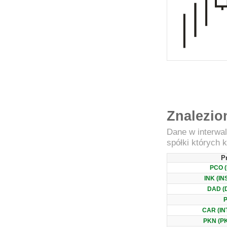
Znalezio
Dane w interwa
spółki których k
Pr
PCO 
INK (I
DAD (
CAR (I
PKN (P