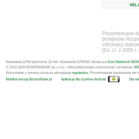
HEL 
Prezentowane da
przepisów Rozpo
informacji stan
(Dz. U. z 2005 r.
Notowania GPW opóźnione 15 min.
Notowania GPW/NC dostarcza
Dom Maklerski BDM 
© 2010-2026 BIZNESRADAR sp. z o.o. • Wszystkie prawa zastrzeżone • produkcja:
W3
Korzystanie z serwisu oznacza akceptację
regulaminu
. Prezentowanie kwotowania nie m
Mobilna wersja BiznesRadar.pl
Aplikacja dla systemu Android
Dla wła