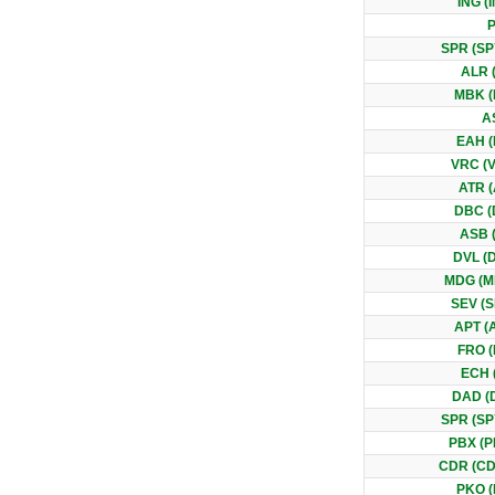
ING (
SPR (S
ALR 
MBK 
A
EAH (
VRC (
ATR 
DBC (
ASB 
DVL (
MDG (M
SEV (
APT (
FRO 
ECH 
DAD (
SPR (S
PBX (
CDR (C
PKO 