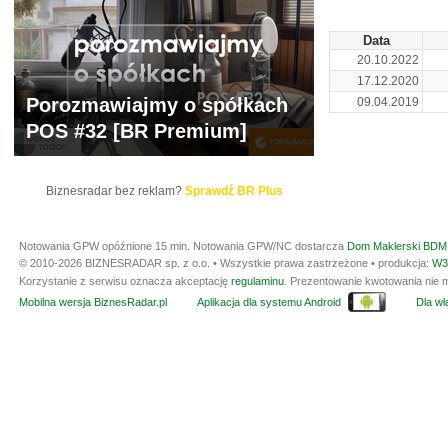
Data
20.10.2022
17.12.2020
Porozmawiajmy o spółkach
09.04.2019
POS #32 [BR Premium]
Biznesradar bez reklam?
Sprawdź BR Plus
Notowania GPW opóźnione 15 min.
Notowania GPW/NC dostarcza
Dom Maklerski BDM 
© 2010-2026 BIZNESRADAR sp. z o.o. • Wszystkie prawa zastrzeżone • produkcja:
W3
Korzystanie z serwisu oznacza akceptację
regulaminu
. Prezentowanie kwotowania nie m
Mobilna wersja BiznesRadar.pl
Aplikacja dla systemu Android
Dla wła