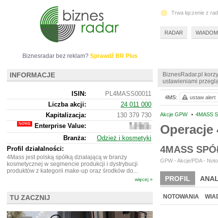
Trwa łączenie z ra
RADAR
WIADOM
Biznesradar bez reklam?
Sprawdź BR Plus
INFORMACJE
BiznesRadar.pl korzy
ustawieniami przeglą
ISIN:
PL4MASS00011
4MS:
ustaw alert
Liczba akcji:
24 011 000
Kapitalizacja:
130 379 730
Akcje GPW
•
4MASS S
Enterprise Value:
Operacje
119
053
Branża:
Odzież i kosmetyki
730
4MASS SPÓ
Profil działalności:
4Mass jest polską spółką działającą w branży
GPW - Akcje/PDA - Noto
kosmetycznej w segmencie produkcji i dystrybucji
produktów z kategorii make-up oraz środków do...
PROFIL
ANAL
więcej »
NOWE
BR LAB
NOTOWANIA
WIA
TU ZACZNIJ
ARCHIWUM NOTO