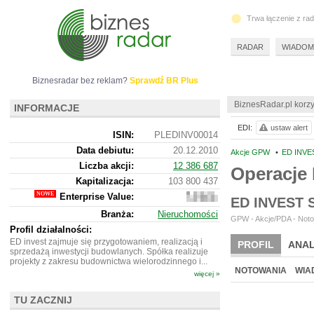
Trwa łączenie z ra
RADAR
WIADOM
Biznesradar bez reklam?
Sprawdź BR Plus
BiznesRadar.pl korzy
INFORMACJE
EDI:
ustaw alert
ISIN:
PLEDINV00014
Data debiutu:
20.12.2010
Akcje GPW
•
ED INVES
Liczba akcji:
12 386 687
Operacje
Kapitalizacja:
103 800 437
Enterprise Value:
107
ED INVEST
149
Branża:
Nieruchomości
437
GPW - Akcje/PDA - Noto
Profil działalności:
ED invest zajmuje się przygotowaniem, realizacją i
PROFIL
ANAL
sprzedażą inwestycji budowlanych. Spółka realizuje
projekty z zakresu budownictwa wielorodzinnego i...
NOTOWANIA
WIA
więcej »
TU ZACZNIJ