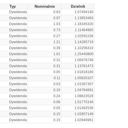
Typ
Nominalnie
Dzielnik
Dywidenda
0.63
1.07494140
Dywidenda
0.97
1.13953483
Dywidenda
1.03
1.18345320
Dywidenda
0.73
1.11464965
Dywidenda
0.27
1.03591156
Dywidenda
1.21
1.14285719
Dywidenda
0.39
1.10256410
Dywidenda
1.01
1.25440800
Dywidenda
0.31
1.06976748
Dywidenda
0.31
1.13761473
Dywidenda
0.05
1.01818180
Dywidenda
0.11
1.05820107
Dywidenda
0.03
1.01587307
Dywidenda
0.10
1.04784691
Dywidenda
0.24
1.08823526
Dywidenda
0.06
1.01775146
Dywidenda
0.05
1.01492536
Dywidenda
0.15
1.02857149
Dywidenda
0.15
1.02946961