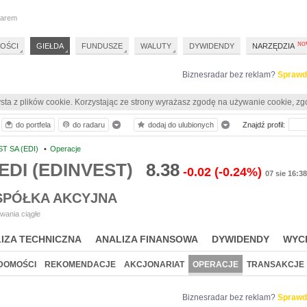
darem
OŚCI
GIEŁDA
FUNDUSZE
WALUTY
DYWIDENDY
NARZĘDZIA
Biznesradar bez reklam?
Sprawd
sta z plików cookie. Korzystając ze strony wyrażasz zgodę na używanie cookie, zg
do portfela
do radaru
dodaj do ulubionych
Znajdź profil:
T SA (EDI)
•
Operacje
 EDI (EDINVEST)
8.38
-0.02
(-0.24%)
07 sie 16:38
 SPÓŁKA AKCYJNA
wania ciągłe
IZA TECHNICZNA
ANALIZA FINANSOWA
DYWIDENDY
WYC
DOMOŚCI
REKOMENDACJE
AKCJONARIAT
OPERACJE
TRANSAKCJE
Biznesradar bez reklam?
Sprawd