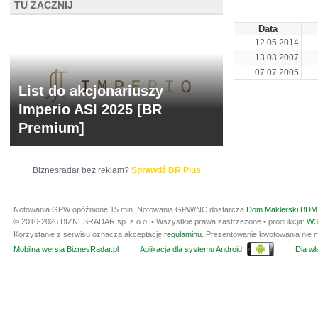
TU ZACZNIJ
Data
12.05.2014
13.03.2007
07.07.2005
List do akcjonariuszy
Imperio ASI 2025 [BR
Premium]
Biznesradar bez reklam?
Sprawdź BR Plus
Notowania GPW opóźnione 15 min.
Notowania GPW/NC dostarcza
Dom Maklerski BDM 
© 2010-2026 BIZNESRADAR sp. z o.o. • Wszystkie prawa zastrzeżone • produkcja:
W3
Korzystanie z serwisu oznacza akceptację
regulaminu
. Prezentowanie kwotowania nie m
Mobilna wersja BiznesRadar.pl
Aplikacja dla systemu Android
Dla wła