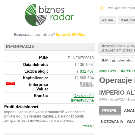
Trwa łączenie z ra
RADAR
WIADOM
Biznesradar bez reklam?
Sprawdź BR Plus
INFORMACJE
BiznesRadar.pl korzy
ustawieniami przeglą
ISIN:
PLNFI0700018
IMP:
ustaw alert
Data debiutu:
12.06.1997
Liczba akcji:
7 831 487
Akcje GPW
•
IMPERIO
Kapitalizacja:
12 608 694
Operacje
Enterprise
11
Value:
792
IMPERIO A
694
Branża:
Działalność
GPW - Akcje/PDA - Noto
inwestycyjna
Profil działalności:
PROFIL
ANAL
Impera Capital prowadzi działalność w obszarach
private equity i venture capital. Działalność spółki
NOWE
BR LAB
związana jest z inwestowaniem w rozwój...
NOTOWANIA
WIA
więcej »
ARCHIWUM NOTO