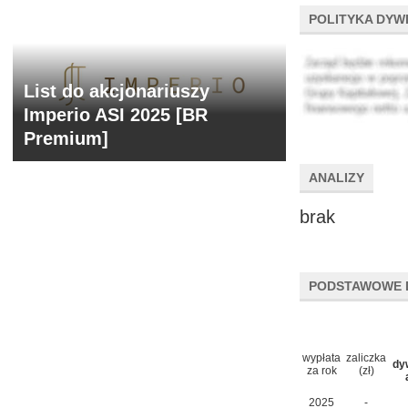
POLITYKA DYW
List do akcjonariuszy
Imperio ASI 2025 [BR
Premium]
ANALIZY
brak
PODSTAWOWE 
wypłata
zaliczka
dy
za rok
(zł)
2025
-