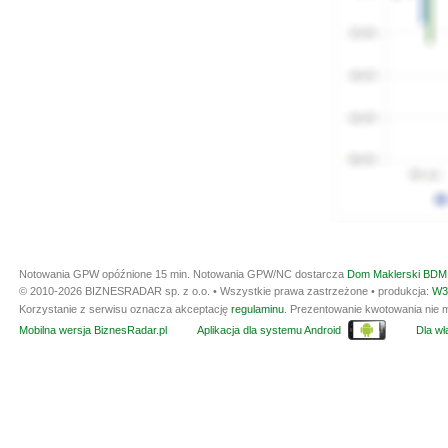
Notowania GPW opóźnione 15 min.
Notowania GPW/NC dostarcza
Dom Maklerski BDM 
© 2010-2026 BIZNESRADAR sp. z o.o. • Wszystkie prawa zastrzeżone • produkcja:
W3
Korzystanie z serwisu oznacza akceptację
regulaminu
. Prezentowanie kwotowania nie m
Mobilna wersja BiznesRadar.pl
Aplikacja dla systemu Android
Dla wła