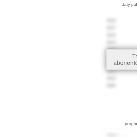
daty pu
T
abonent
progno