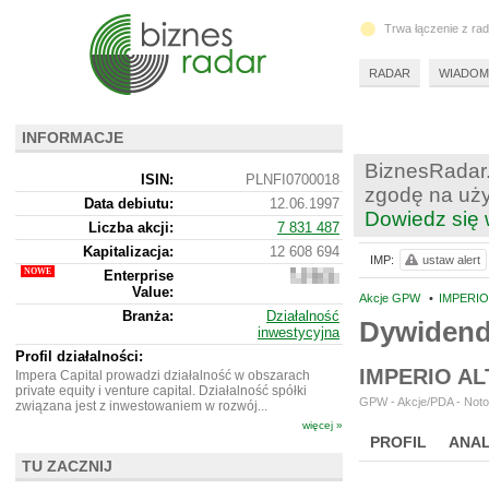
Trwa łączenie z ra
RADAR
WIADOM
INFORMACJE
BiznesRadar.
ISIN:
PLNFI0700018
zgodę na uży
Data debiutu:
12.06.1997
Dowiedz się 
Liczba akcji:
7 831 487
Kapitalizacja:
12 608 694
IMP:
ustaw alert
Enterprise
11
Value:
792
Akcje GPW
•
IMPERIO
694
Branża:
Działalność
Dywidend
inwestycyjna
Profil działalności:
IMPERIO A
Impera Capital prowadzi działalność w obszarach
private equity i venture capital. Działalność spółki
GPW - Akcje/PDA - Noto
związana jest z inwestowaniem w rozwój...
więcej »
PROFIL
ANAL
TU ZACZNIJ
NOWE
BR LAB