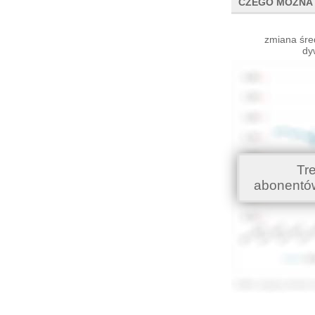
CZEGO MOŻNA 
zmiana śre
dy
Tr
abonentó