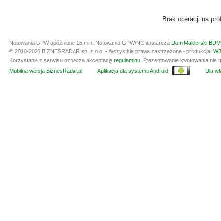
Brak operacji na prof
Notowania GPW opóźnione 15 min.
Notowania GPW/NC dostarcza
Dom Maklerski BDM 
© 2010-2026 BIZNESRADAR sp. z o.o. • Wszystkie prawa zastrzeżone • produkcja:
W3
Korzystanie z serwisu oznacza akceptację
regulaminu
. Prezentowanie kwotowania nie m
Mobilna wersja BiznesRadar.pl
Aplikacja dla systemu Android
Dla wła