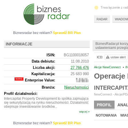
Trwa łączenie z ra
RADAR
WIADOM
Biznesradar bez reklam?
Sprawdź BR Plus
INFORMACJE
BiznesRadar.pl korzy
ustawieniami przeglą
ISIN:
BG1100018057
ICD:
ustaw alert
Data debiutu:
11.08.2010
Liczba akcji:
27 766 476
Akcje NewConnect
•
I
Kapitalizacja:
25 683 990
Operacje 
Enterprise Value:
51
908
INTERCAPI
Branża:
Nieruchomości
605
Profil działalności:
NewConnect - Akcje/PDA
Intercapital Property Development to spółka zajmująca
się sekurytyzacją na rynku nieruchomości. Działalność
PROFIL
ANAL
obejmuje inwestowanie środków...
więcej »
NOWE
BR LAB
NOTOWANIA
WIA
Biznesradar bez reklam?
Sprawdź BR Plus
ARCHIWUM NOTO