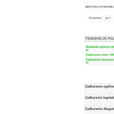
WARTOŚCI RYNKOWE
Dynamika:
r/r
TENDENCJE PO
Wskaźnik ogólnej syt
r/r
Zadłużenie netto / E
Zadłużenie finansow
r/r
Zadłużenie ogóln
Zadłużenie kapita
Zadłużenie długo