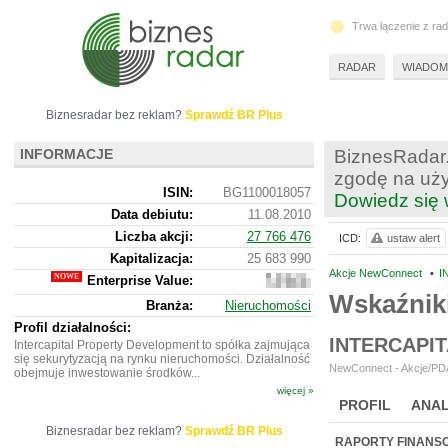
Trwa łączenie z ra
RADAR
WIADOM
Biznesradar bez reklam?
Sprawdź BR Plus
INFORMACJE
BiznesRadar.
zgodę na uży
ISIN:
BG1100018057
Dowiedz się 
Data debiutu:
11.08.2010
Liczba akcji:
27 766 476
ICD:
ustaw alert
Kapitalizacja:
25 683 990
Akcje NewConnect
•
I
Enterprise Value:
51
908
Wskaźniki
Branża:
Nieruchomości
605
Profil działalności:
INTERCAPI
Intercapital Property Development to spółka zajmująca
się sekurytyzacją na rynku nieruchomości. Działalność
NewConnect - Akcje/PDA
obejmuje inwestowanie środków...
więcej »
PROFIL
ANAL
Biznesradar bez reklam?
Sprawdź BR Plus
NOWE
BR LAB
RAPORTY FINANS