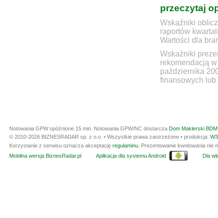
przeczytaj o
Wskaźniki oblicz
raportów kwartal
Wartości dla bra
Wskaźniki prezen
rekomendacją w 
października 20
finansowych lub 
Notowania GPW opóźnione 15 min.
Notowania GPW/NC dostarcza
Dom Maklerski BDM 
© 2010-2026 BIZNESRADAR sp. z o.o. • Wszystkie prawa zastrzeżone • produkcja:
W3
Korzystanie z serwisu oznacza akceptację
regulaminu
. Prezentowanie kwotowania nie m
Mobilna wersja BiznesRadar.pl
Aplikacja dla systemu Android
Dla wła