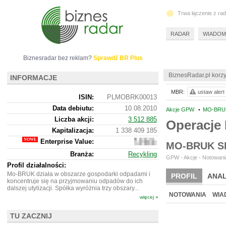
Trwa łączenie z ra
RADAR
WIADOM
Biznesradar bez reklam?
Sprawdź BR Plus
BiznesRadar.pl korzy
INFORMACJE
MBR:
ustaw alert
ISIN:
PLMOBRK00013
Data debiutu:
10.08.2010
Akcje GPW
•
MO-BRUK
Liczba akcji:
3 512 885
Operacj
Kapitalizacja:
1 338 409 185
Enterprise Value:
1
MO-BRUK S
472
Branża:
Recykling
694
GPW - Akcje - Notowania
185
Profil działalności:
Mo-BRUK działa w obszarze gospodarki odpadami i
PROFIL
ANAL
koncentruje się na przyjmowaniu odpadów do ich
dalszej utylizacji. Spółka wyróżnia trzy obszary...
NOTOWANIA
WIA
więcej »
TU ZACZNIJ