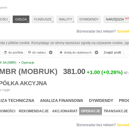
darem
OŚCI
GIEŁDA
FUNDUSZE
WALUTY
DYWIDENDY
NARZĘDZIA
Biznesradar bez reklam?
Sprawd
sta z plików cookie. Korzystając ze strony wyrażasz zgodę na używanie cookie, zg
do portfela
do radaru
dodaj do ulubionych
Znajdź profil:
 SA (MBR)
•
Operacje
e MBR (MOBRUK)
381.00
+1.00
(+0.26%)
07 
PÓŁKA AKCYJNA
 ciągłe
IZA TECHNICZNA
ANALIZA FINANSOWA
DYWIDENDY
PRO
DOMOŚCI
REKOMENDACJE
AKCJONARIAT
OPERACJE
TRANSAKCJE
Biznesradar bez reklam?
Sprawd