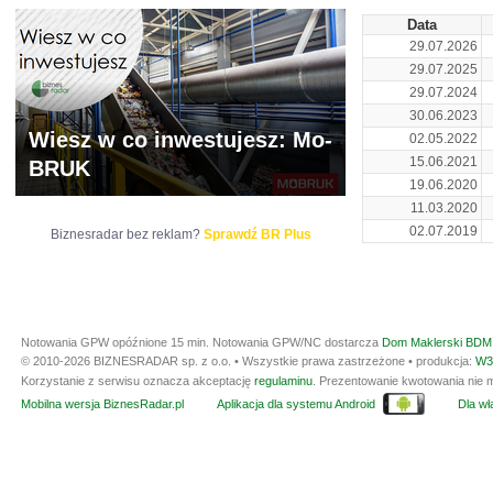
Data
29.07.2026
29.07.2025
29.07.2024
30.06.2023
Wiesz w co inwestujesz: Mo-
02.05.2022
15.06.2021
BRUK
19.06.2020
11.03.2020
02.07.2019
Biznesradar bez reklam?
Sprawdź BR Plus
Notowania GPW opóźnione 15 min.
Notowania GPW/NC dostarcza
Dom Maklerski BDM 
© 2010-2026 BIZNESRADAR sp. z o.o. • Wszystkie prawa zastrzeżone • produkcja:
W3
Korzystanie z serwisu oznacza akceptację
regulaminu
. Prezentowanie kwotowania nie m
Mobilna wersja BiznesRadar.pl
Aplikacja dla systemu Android
Dla wła