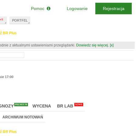
Pomoc
Logowanie
Rejestracja
PORTFEL
ź BR Plus
odnie z aktualnymi ustawieniami przeglądarki.
Dowiedz się więcej.
[x]
sie 17:00
PREMIUM
NOWE
GNOZY
WYCENA
BR LAB
ARCHIWUM NOTOWAŃ
ź BR Plus