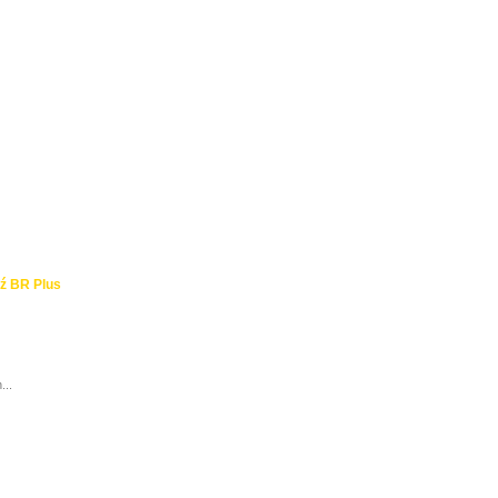
ź BR Plus
...