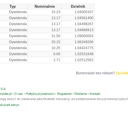
Typ
Nominalnie
Dzielnik
Dywidenda
15.23
1.04005337
Dywidenda
13.17
1.04561400
Dywidenda
13.17
1.04498267
Dywidenda
13.17
1.04868913
Dywidenda
31.50
1.09000003
Dywidenda
20.15
1.06349206
Dywidenda
10.25
1.04424775
Dywidenda
0.00
1.02531648
Dywidenda
2.71
1.02512562
Biznesradar bez reklam?
Sprawd
S.A.
media.pl
•
O nas
•
Polityka prywatności
•
Regulamin
•
Reklama
•
Kontakt
ogą służyć do zawierania jakichkolwiek transakcji, ani podejmowania decyzji inwestycyjnych
ścicieli witryn