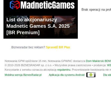
Brak operacji na prof
List do akcjonariuszy
Madnetic Games S.A. 2025
[BR Premium]
Biznesradar bez reklam?
Sprawdź BR Plus
Notowania GPW opóźnione 15 min.
Notowania GPW/NC dostarcza
Dom Maklerski BDM 
© 2010-2026 BIZNESRADAR sp. z o.o. • Wszystkie prawa zastrzeżone • produkcja:
W3
Korzystanie z serwisu oznacza akceptację
regulaminu
. Prezentowanie kwotowania nie m
Mobilna wersja BiznesRadar.pl
Aplikacja dla systemu Android
Dla wła