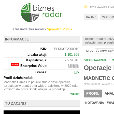
Trwa łączenie z ra
RADAR
WIADOM
Biznesradar bez reklam?
Sprawdź BR Plus
INFORMACJE
BiznesRadar.pl korzy
ustawieniami przeglą
ISIN:
PLMNCGS00019
MGS:
ustaw alert
Liczba akcji:
1 101 598
Kapitalizacja:
2 974 315
Akcje NewConnect
•
M
Enterprise Value:
Operacje
2
887
Branża:
Gry
315
MADNETIC 
Profil działalności:
Madnetic Games to polskie studio developerskie
NewConnect - Akcje/PDA
działające w branży gier wideo, założone w 2020 roku.
Profil działalności Spółki obejmuje produkcję...
PROFIL
ANAL
więcej »
NOWE
BR LAB
NOTOWANIA
WIA
TU ZACZNIJ
ARCHIWUM NOTO