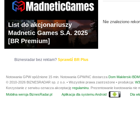
ARCHIWUM NOTO
Nie znaleziono reko
List do akcjonariuszy
Madnetic Games S.A. 2025
[BR Premium]
Biznesradar bez reklam?
Sprawdź BR Plus
Notowania GPW opóźnione 15 min.
Notowania GPW/NC dostarcza
Dom Maklerski BDM 
© 2010-2026 BIZNESRADAR sp. z o.o. • Wszystkie prawa zastrzeżone • produkcja:
W3
Korzystanie z serwisu oznacza akceptację
regulaminu
. Prezentowanie kwotowania nie m
Mobilna wersja BiznesRadar.pl
Aplikacja dla systemu Android
Dla wła