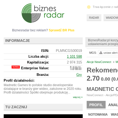
Trwa łączenie z ra
RADAR
WIADOM
Biznesradar bez reklam?
Sprawdź BR Plus
INFORMACJE
BiznesRadar.pl korzy
ustawieniami przeglą
ISIN:
PLMNCGS00019
MGS:
ustaw alert
Liczba akcji:
1 101 598
Kapitalizacja:
2 974 315
Akcje NewConnect
•
M
Enterprise Value:
Rekomend
2
887
Branża:
Gry
315
2.70
0.00
(0
Profil działalności:
Madnetic Games to polskie studio developerskie
MADNETIC 
działające w branży gier wideo, założone w 2020 roku.
Profil działalności Spółki obejmuje produkcję...
NewConnect - Akcje/PDA
więcej »
PROFIL
ANAL
TU ZACZNIJ
NOWE
BR LAB
NOTOWANIA
WIA